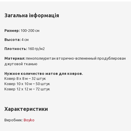
Загальна інформація
Размер:
100-200 см
Высота:
4 см
Плотность:
160 гр/м2
Материал:
пенополиуретан вторично-вспененный продублирован
джутовой тканью
Нужное количество матов для ковров.
Ковер 8 х 8 м – 32 штук
Ковер 10 х 10 м – 50 штук
Ковер 12 х 12 м – 72 штук
Характеристики
Виробник:
Boyko