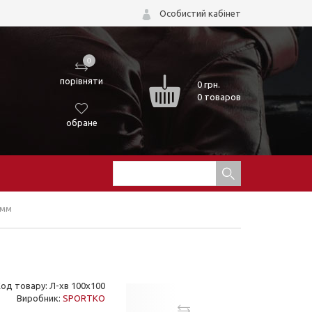
Особистий кабінет
0
порівняти
0
грн.
0 товаров
обране
0мм
од товару: Л-хв 100х100
Виробник:
SPORTKO