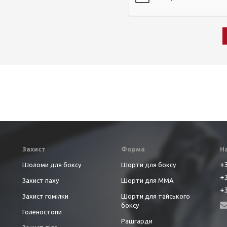
Захист
Форма
Н
+3
Шоломи для боксу
Шорти для боксу
+3
Захист паху
Шорти для ММА
+3
Захист гомілки
Шорти для тайського
боксу
Голеностопи
Рашгарди