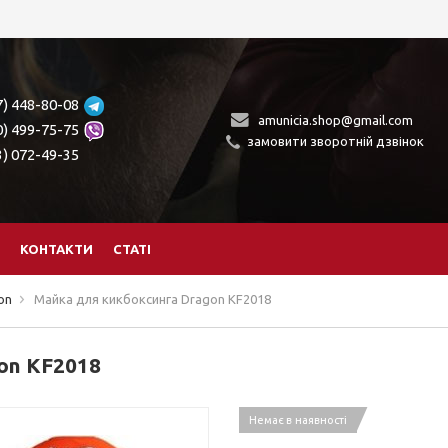
7) 448-80-08
amunicia.shop@gmail.com
0) 499-75-75
замовити зворотній дзвінок
3) 072-49-35
КОНТАКТИ
СТАТІ
on
Майка для кикбоксинга Dragon KF2018
on KF2018
Немає в наявності