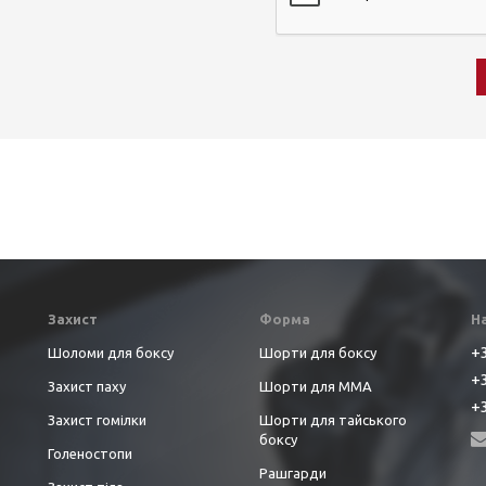
Захист
Форма
Н
+3
Шоломи для боксу
Шорти для боксу
+3
Захист паху
Шорти для ММА
+3
Захист гомілки
Шорти для тайського
боксу
Голеностопи
Рашгарди