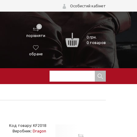
Особистий кабінет
0
порівняти
0
грн.
0 товаров
обране
Код товару: KF2018
Виробник:
Dragon