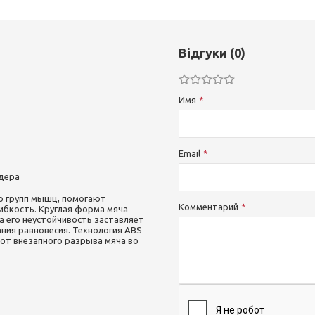
Відгуки (0)
Имя
Email
ндера
о групп мышц, помогают
Комментарий
ибкость. Круглая форма мяча
а его неустойчивость заставляет
ия равновесия. Технология ABS
 от внезапного разрыва мяча во