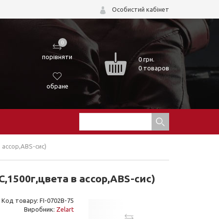
Особистий кабінет
0
порівняти
0
грн.
0 товаров
обране
 ассор,ABS-сис)
,1500г,цвета в ассор,ABS-сис)
Код товару: FI-0702B-75
Виробник:
Zelart