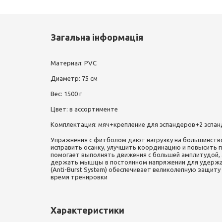
Загальна інформація
Материал: PVC
Диаметр: 75 см
Вес: 1500 г
Цвет: в ассортименте
Комплектация: мяч+крепление для эспандеров+2 эспа
Упражнения с фитболом дают нагрузку на большинств
исправить осанку, улучшить координацию и повысить г
помогает выполнять движения с большей амплитудой, 
держать мышцы в постоянном напряжении для удержан
(Anti-Burst System) обеспечивает великолепную защиту
время тренировки
Характеристики