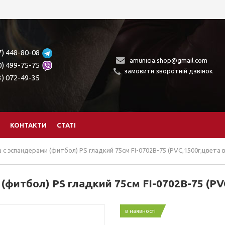
7) 448-80-08
amunicia.shop@gmail.com
0) 499-75-75
замовити зворотній дзвінок
3) 072-49-35
КОНТАКТИ
СТАТІ
с эспандерами (фитбол) PS гладкий 75см FI-0702B-75 (PVC,1500г,цвета в
фитбол) PS гладкий 75см FI-0702B-75 (PVC
в наявності