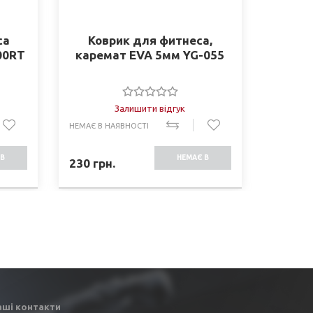
са
Коврик для фитнеса,
Мяч д
00RT
каремат EVA 5мм YG-055
эспа
Залишити відгук
НЕМАЄ В НАЯВНОСТІ
В НАЯВНО
В
НЕМАЄ В
230
грн.
725
грн
СТІ
НАЯВНОСТІ
аші контакти