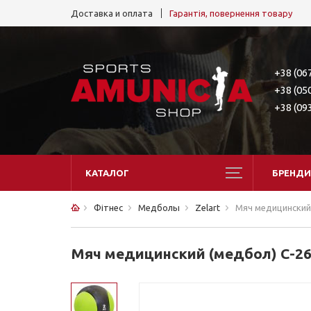
Доставка и оплата
Гарантія, повернення товару
+38 (06
+38 (05
+38 (09
КАТАЛОГ
БРЕНДИ
Фітнес
Медболы
Zelart
Мяч медицинский (
Мяч медицинский (медбол) C-2660