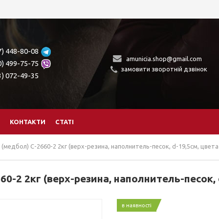
7) 448-80-08
amunicia.shop@gmail.com
0) 499-75-75
замовити зворотній дзвінок
3) 072-49-35
КОНТАКТИ
СТАТІ
медбол) C-2660-2 2кг (верх-резина, наполнитель-песок, d-19,5см, цвета 
-2 2кг (верх-резина, наполнитель-песок, d
в наявності