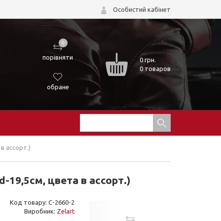
Особистий кабінет
0
порівняти
0
грн.
0 товаров
обране
в ассорт.)
-19,5см, цвета в ассорт.)
Код товару: C-2660-2
Виробник:
Zelart