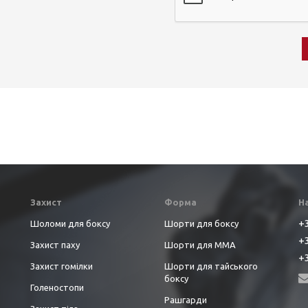
Захист
Форма
Н
+3
Шоломи для боксу
Шорти для боксу
+3
Захист паху
Шорти для ММА
+3
Захист гомілки
Шорти для тайського
боксу
Голеностопи
Рашгарди