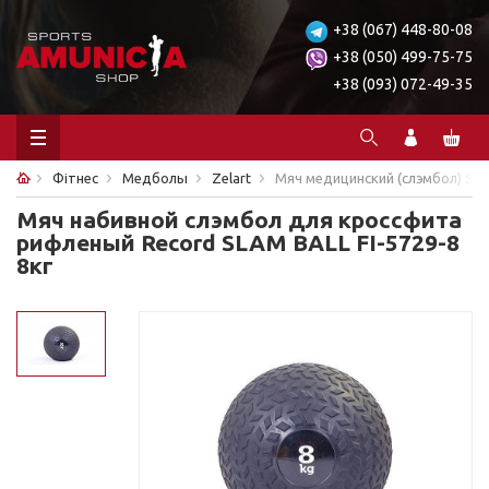
+38 (067) 448-80-08
+38 (050) 499-75-75
+38 (093) 072-49-35
Фітнес
Медболы
Zelart
Мяч медицинский (слэмбол) SLA
Мяч набивной слэмбол для кроссфита
рифленый Record SLAM BALL FI-5729-8
8кг