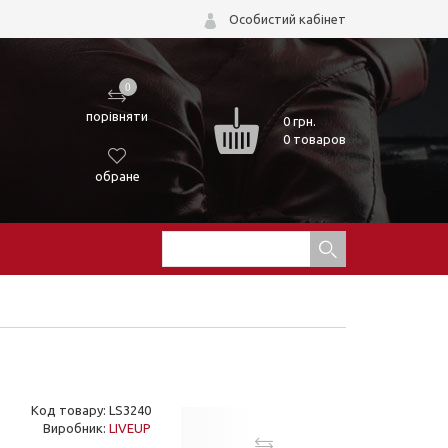
Особистий кабінет
0
порівняти
0
грн.
0 товаров
обране
Код товару: LS3240
Виробник:
LIVEUP