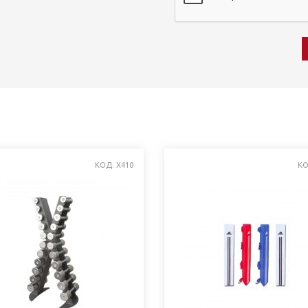
КОД: X410
КО