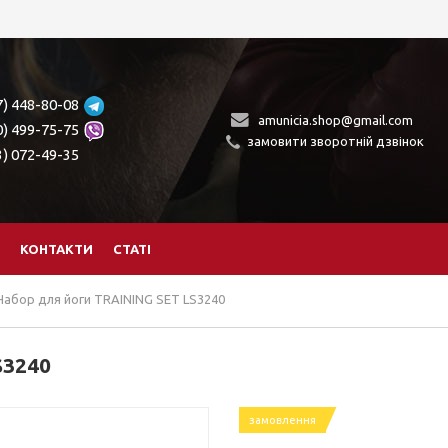
7) 448-80-08
amunicia.shop@gmail.com
0) 499-75-75
замовити зворотній дзвінок
3) 072-49-35
КОНТАКТИ
СТАТІ
Набор для йоги TRAINING SET LS3240
S3240
замовлення