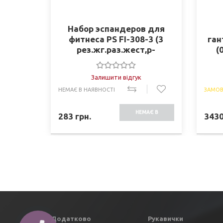
Набор эспандеров для
фитнеса PS FI-308-3 (3
ган
рез.жг.раз.жест,р-
(
р-11,2*2,5мм-с,10,5*2мм-
к,9,7*1,6мм-з)
Залишити відгук
НЕМАЄ В НАЯВНОСТІ
ЗАМОВ
НЕМАЄ В
283
грн.
343
НАЯВНОСТІ
Додатково
Рукавички