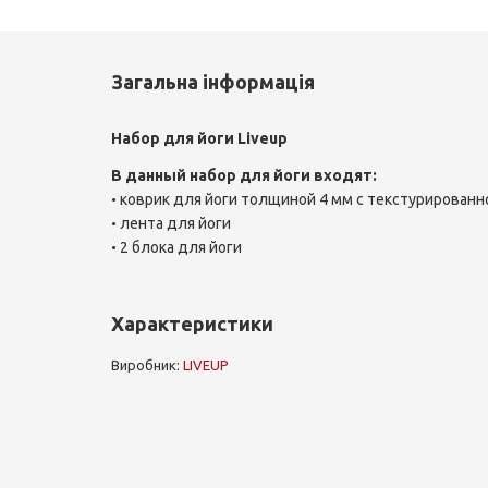
Загальна інформація
Набор для йоги Liveup
В данный набор
для йоги
входят:
коврик для йоги толщиной 4 мм с текстурирован
•
лента для йоги
•
2 блока для йоги
•
Характеристики
Виробник:
LIVEUP