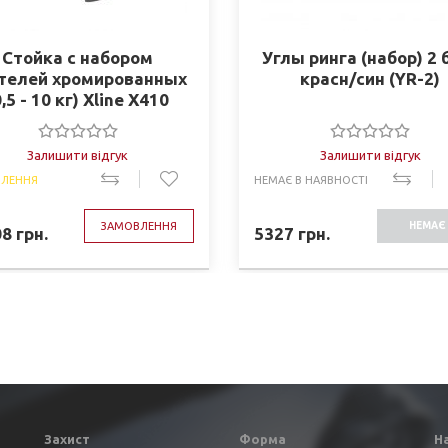
Стойка с набором
Углы ринга (набор) 2 
телей хромированных
красн/син (YR-2)
0,5 - 10 кг) Xline X410
Залишити відгук
Залишити відгук
ЛЕННЯ
НЕМАЄ В НАЯВНОСТІ
ЗАМОВЛЕННЯ
НЕМАЄ 
08
грн.
5327
грн.
НАЯВНО
Захист
Форма
Н