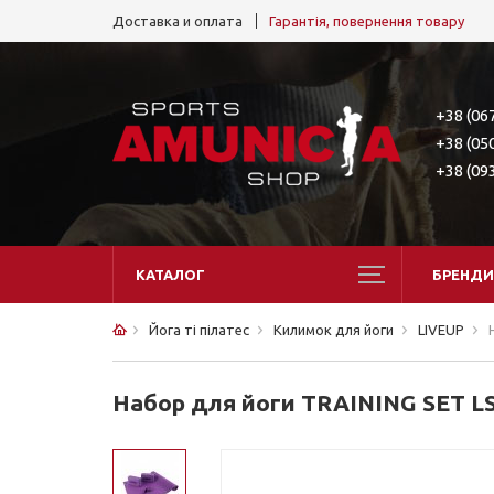
Доставка и оплата
Гарантія, повернення товару
+38 (06
+38 (05
+38 (09
КАТАЛОГ
БРЕНДИ
Йога ті пілатес
Килимок для йоги
LIVEUP
Набор для йоги TRAINING SET L