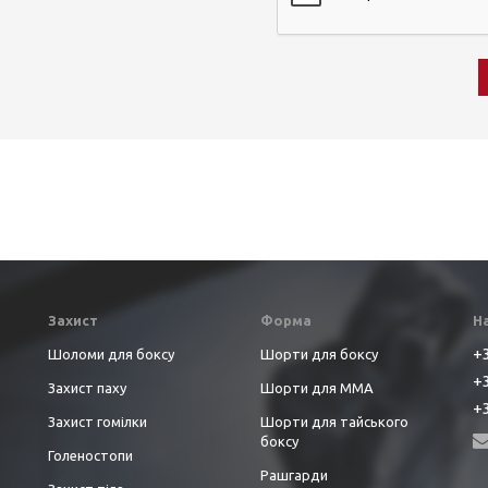
Захист
Форма
Н
+3
Шоломи для боксу
Шорти для боксу
+3
Захист паху
Шорти для ММА
+3
Захист гомілки
Шорти для тайського
боксу
Голеностопи
Рашгарди