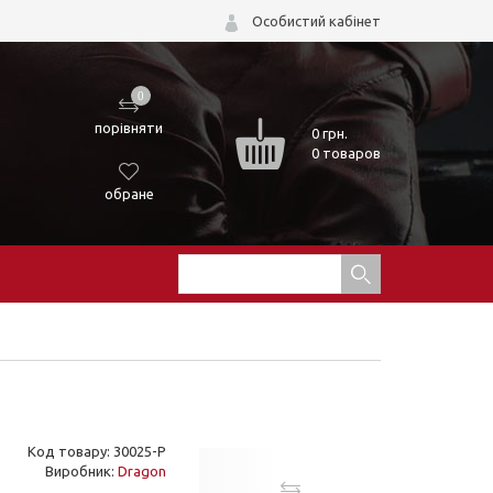
Особистий кабінет
0
порівняти
0
грн.
0 товаров
обране
Код товару: 30025-P
Виробник:
Dragon