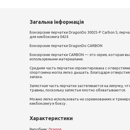
Загальна інформація
Боксерские перчатки DragonDo 30025-P Carbon 5, перча
для кикбоксинга 0424
Боксерские перчатки DragonDo CARBON
Боксерские перчатки CARBON — это серия, которая вы
используемыми материалами.
Средняя часть перчатки спроектирована с отверстиям
спортсмена могла легко дышать. Благодаря отверстия
запаха.
Запястная часть перчатки застегивается на липучку, 
травмы, поскольку запястья плотно обхватываются.
Можно легко использовать на соревнованиях и трениро
кикбоксингу и боксу .
Характеристики
Виробник:
Dragon