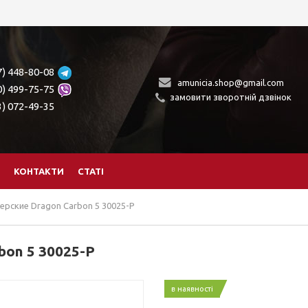
7) 448-80-08
amunicia.shop@gmail.com
0) 499-75-75
замовити зворотній дзвінок
3) 072-49-35
КОНТАКТИ
СТАТІ
ерские Dragon Carbon 5 30025-P
bon 5 30025-P
в наявності