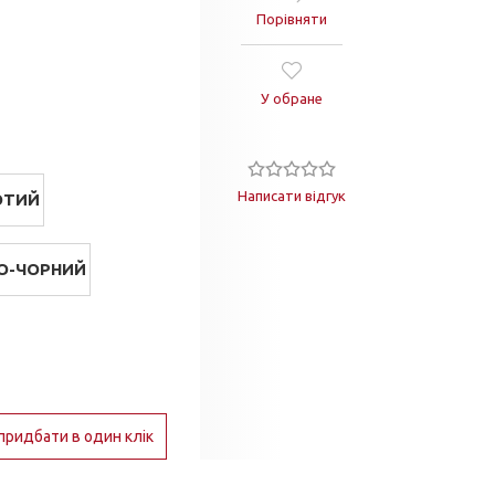
Порівняти
У обране
Написати відгук
ОТИЙ
О-ЧОРНИЙ
придбати в один клік