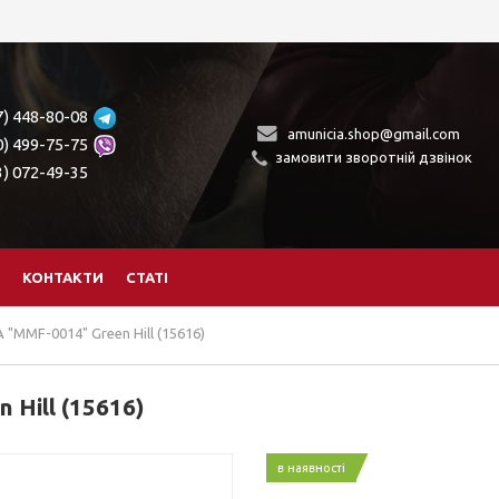
7) 448-80-08
amunicia.shop@gmail.com
0) 499-75-75
замовити зворотній дзвінок
3) 072-49-35
КОНТАКТИ
СТАТІ
"MMF-0014" Green Hill (15616)
Hill (15616)
в наявності