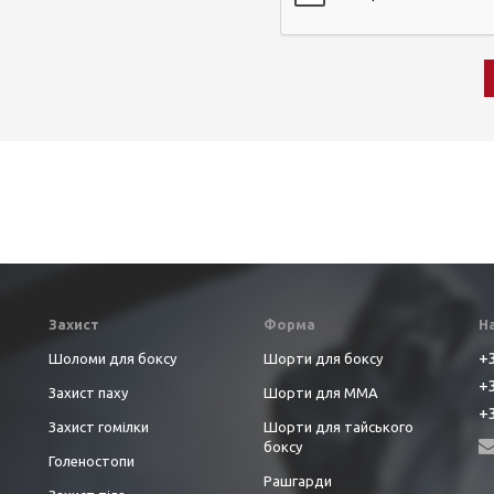
Захист
Форма
Н
+3
Шоломи для боксу
Шорти для боксу
+3
Захист паху
Шорти для ММА
+3
Захист гомілки
Шорти для тайського
боксу
Голеностопи
Рашгарди