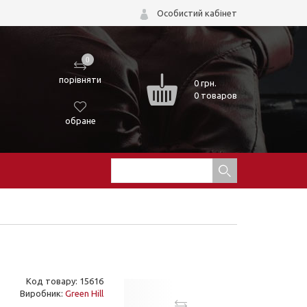
Особистий кабінет
0
порівняти
0
грн.
0 товаров
обране
Код товару: 15616
Виробник:
Green Hill