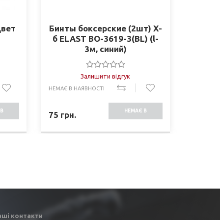
Цвет
Бинты боксерские (2шт) Х-
Мяч
б ELAST BO-3619-3(BL) (l-
для к
3м, синий)
Record
Залишити відгук
НЕМАЄ В НАЯВНОСТІ
В НАЯВНО
В
НЕМАЄ В
75
грн.
1175
г
СТІ
НАЯВНОСТІ
аші контакти