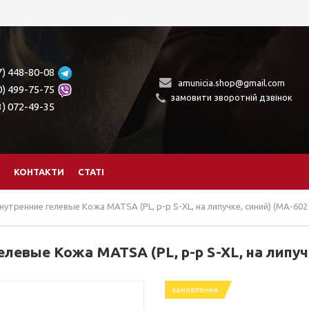
7) 448-80-08
amunicia.shop@gmail.com
0) 499-75-75
замовити зворотній дзвінок
3) 072-49-35
КОНТАКТИ
СТАТІ
утренние гелевые Кожа MATSA (PL, р-р S-XL, на липучке, синий) (MA-602
левые Кожа MATSA (PL, р-р S-XL, на липуч
замовлення