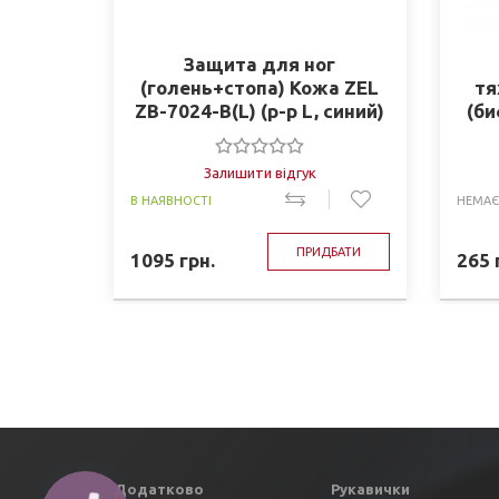
Защита для ног
(голень+стопа) Кожа ZEL
тя
ZB-7024-B(L) (р-р L, синий)
(би
42-5
Залишити відгук
В НАЯВНОСТІ
НЕМАЄ
ПРИДБАТИ
1095
грн.
265
Додатково
Рукавички