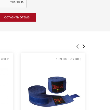
ОСТАВИТЬ ОТЗЫВ
G WKF31
КОД: BO-3619-3(BL)