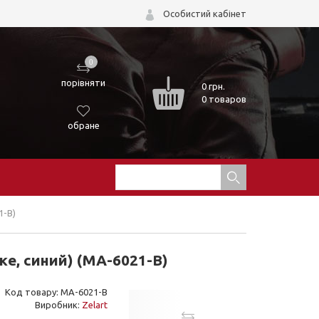
Особистий кабінет
0
порівняти
0
грн.
0 товаров
обране
1-B)
ке, синий) (MA-6021-B)
Код товару: MA-6021-B
Виробник:
Zelart