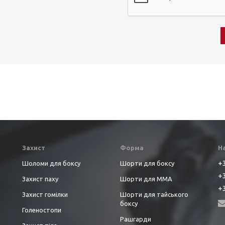
Захист
Форма
Н
+3
Шоломи для боксу
Шорти для боксу
+3
Захист паху
Шорти для ММА
+3
Захист гомілки
Шорти для тайського
боксу
Голеностопи
Рашгарди