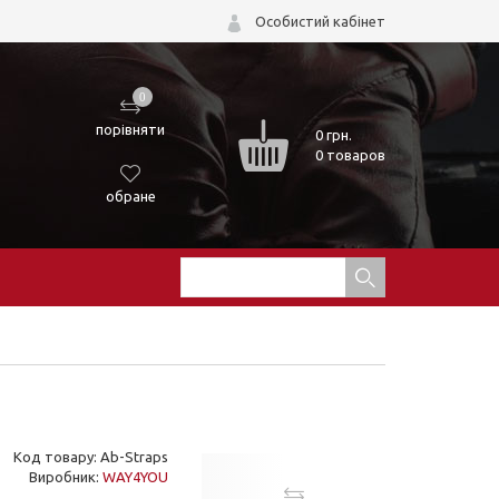
Особистий кабінет
0
порівняти
0
грн.
0 товаров
обране
Код товару: Ab-Straps
Виробник:
WAY4YOU