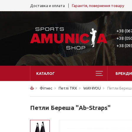
Доставка и оплата
Гарантія, повернення товару
+38 (06
+38 (05
+38 (09
КАТАЛОГ
БРЕНДИ
Фітнес
Петлі TRX
WAY4YOU
Петли Береша
Петли Береша "Ab-Straps"