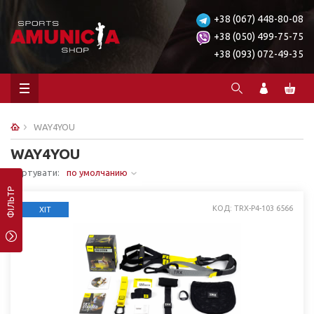
+38 (067) 448-80-08
+38 (050) 499-75-75
+38 (093) 072-49-35
WAY4YOU
WAY4YOU
Сортувати:
по умолчанию
ФІЛЬТР
КОД: TRX-P4-103 6566
ХІТ