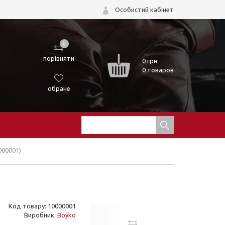
Особистий кабінет
0
порівняти
0
грн.
0 товаров
обране
000001)
Код товару: 10000001
Виробник:
Boyko