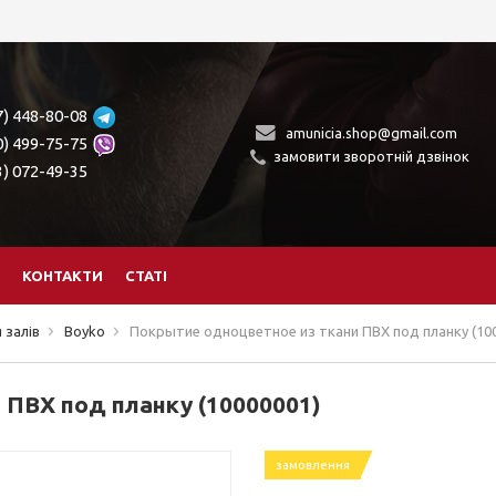
7) 448-80-08
amunicia.shop@gmail.com
0) 499-75-75
замовити зворотній дзвінок
3) 072-49-35
КОНТАКТИ
СТАТІ
 залів
Boyko
Покрытие одноцветное из ткани ПВХ под планку (10
 ПВХ под планку (10000001)
замовлення