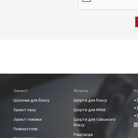
Захист
Форма
Н
+3
Шоломи для боксу
Шорти для боксу
+3
Захист паху
Шорти для ММА
+3
Захист гомілки
Шорти для тайського
боксу
Голеностопи
Рашгарди