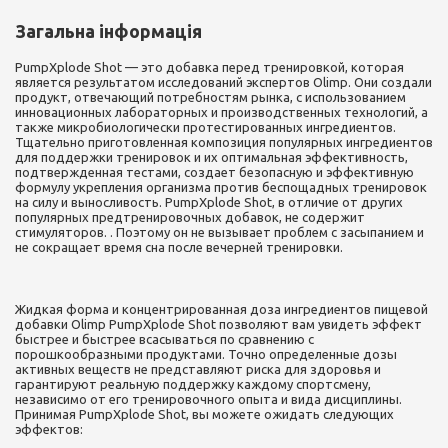
Загальна інформація
PumpXplode Shot — это добавка перед тренировкой, которая
является результатом исследований экспертов Olimp. Они создали
продукт, отвечающий потребностям рынка, с использованием
инновационных лабораторных и производственных технологий, а
также микробиологически протестированных ингредиентов.
Тщательно приготовленная композиция популярных ингредиентов
для поддержки тренировок и их оптимальная эффективность,
подтвержденная тестами, создает безопасную и эффективную
формулу укрепления организма против беспощадных тренировок
на силу и выносливость. PumpXplode Shot, в отличие от других
популярных предтренировочных добавок, не содержит
стимуляторов. . Поэтому он не вызывает проблем с засыпанием и
не сокращает время сна после вечерней тренировки.
Жидкая форма и концентрированная доза ингредиентов пищевой
добавки Olimp PumpXplode Shot позволяют вам увидеть эффект
быстрее и быстрее всасываться по сравнению с
порошкообразными продуктами. Точно определенные дозы
активных веществ не представляют риска для здоровья и
гарантируют реальную поддержку каждому спортсмену,
независимо от его тренировочного опыта и вида дисциплины.
Принимая PumpXplode Shot, вы можете ожидать следующих
эффектов: