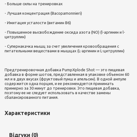
- Больше силы на тренировках
- Лучшая концентрация (Bacopamonnieri)
- Имитация усталости (витамин В6)
- Повышенное высвобождение оксида азота (NO) (l-аргинин и l-
цитруллин)
- Супернакачка мышц за счет увеличения кровообращения с
питательными веществами в мышцах (L-аргинин и L-цитруллин)
Предтренировочная добавка PumpXplode Shot — это пищевая
добавка в форме шотов, представленная в упаковке объемом 60
мл и в двух вкусах (фруктовый пунш и апельсин). В одной ампуле
содержится одна порция, и ее рекомендуется принимать
примерно за 30 минут до тренировки. Это пищевая добавка,
поэтому ее не следует использовать в качестве замены
сбалансированного питания.
Характеристики
Відгуки (0)