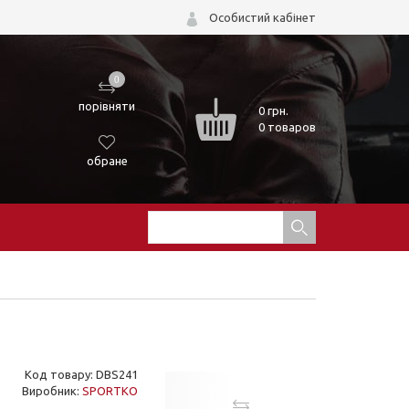
Особистий кабінет
0
порівняти
0
грн.
0 товаров
обране
Код товару: DBS241
Виробник:
SPORTKO