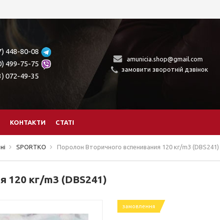
7) 448-80-08
amunicia.shop@gmail.com
0) 499-75-75
замовити зворотній дзвінок
3) 072-49-35
КОНТАКТИ
СТАТІ
ні
SPORTKO
Поролон Вторичного вспенивания 120 кг/m3 (DBS241)
 120 кг/m3 (DBS241)
замовлення