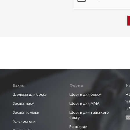
Захист
Форма
Н
+3
Шоломи для боксу
Шорти для боксу
+3
Захист паху
Шорти для ММА
+3
Захист гомілки
Шорти для тайського
боксу
Голеностопи
Рашгарди