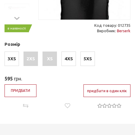
Код товару: 012735
в наявності
Виробник:
Berserk
Розмір
3XS
2XS
XS
4XS
5XS
595
грн.
ПРИДБАТИ
придбати в один клік