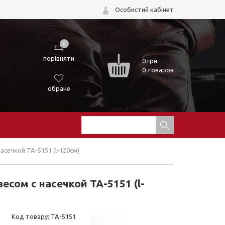
Особистий кабінет
0
порівняти
0
грн.
0 товаров
обране
сечкой TA-5151 (l-120см)
сом с насечкой TA-5151 (l-
Код товару: TA-5151