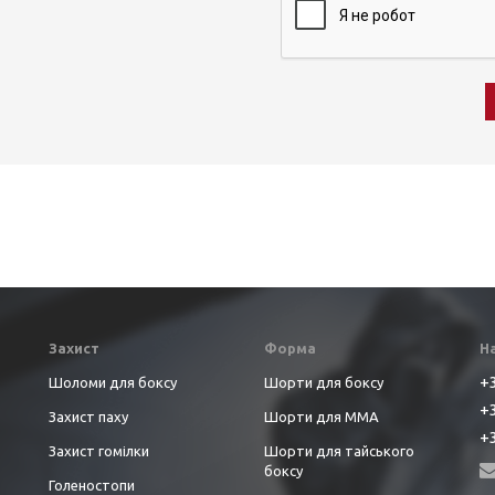
Захист
Форма
Н
+3
Шоломи для боксу
Шорти для боксу
+3
Захист паху
Шорти для ММА
+3
Захист гомілки
Шорти для тайського
боксу
Голеностопи