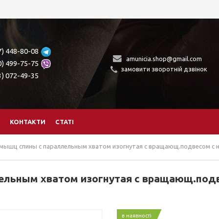
7) 448-80-08
amunicia.shop@gmail.com
0) 499-75-75
замовити зворотній дзвінок
3) 072-49-35
КОНТАКТИ
СТАТІ
 мышц спины с параллельным хватом изогнутая c вращающ.подвесом с на
льным хватом изогнутая c вращающ.подве
в наявності