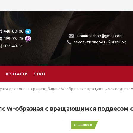
7) 448-80-08
amunicia.shop@gmail.com
0) 499-75-75
замовити зворотній дзвінок
3) 072-49-35
КОНТАКТИ
СТАТІ
учка для тяги на трицепс, бицепс W-образная c вращающимся подвесом 
епс W-образная c вращающимся подвесом с 
в наявності