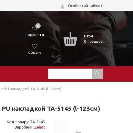
Особистий кабінет
0
порівняти
0
грн.
0 товаров
обране
с PU накладкой TA-5145 (l-123см)
PU накладкой TA-5145 (l-123см)
Код товару: TA-5145
Виробник:
Zelart