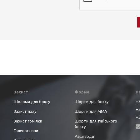
Захист
Форма
Н
+3
Шоломи для боксу
Шорти для боксу
+3
Захист паху
Шорти для ММА
+3
Захист гомілки
Шорти для тайського
боксу
Голеностопи
Рашгарди