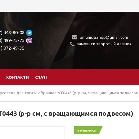
7) 448-80-08
amunicia.shop@gmail.com
0) 499-75-75
замовити зворотній дзвінок
3) 072-49-35
КОНТАКТИ
СТАТІ
укоятка для тяги V-образная NT0443 (р-р см, с вращающимся подвесом
T0443 (р-р см, с вращающимся подвесом)
в наявності