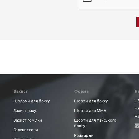
Захист
Форма
Н
+3
Шоломи для боксу
Шорти для боксу
+3
Захист паху
Шорти для ММА
+3
Захист гомілки
Шорти для тайського
боксу
Голеностопи
Рашгарди