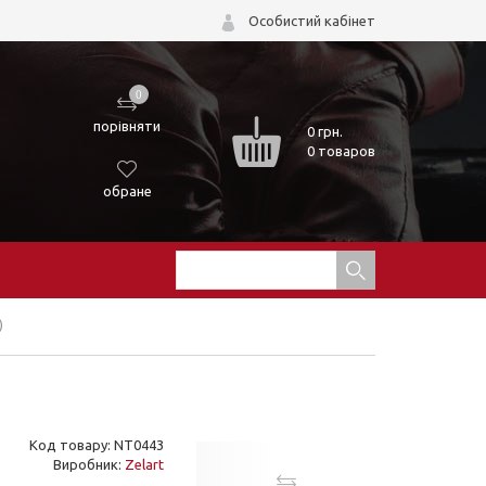
Особистий кабінет
0
порівняти
0
грн.
0 товаров
обране
)
Код товару: NT0443
Виробник:
Zelart