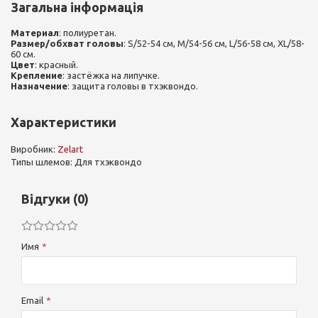
Загальна інформація
Материал
: полиуретан.
Размер/обхват головы
: S/52-54 см, M/54-56 см, L/56-58 см, XL/58-
60 см.
Цвет
: красный.
Крепление
: застёжка на липучке.
Назначение
: защита головы в тхэквондо.
Характеристики
Виробник:
Zelart
Типы шлемов: Для тхэквондо
Відгуки (0)
Имя
Email