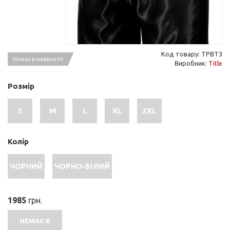
Код товару: TPBT3
Немає в наявності
Виробник:
Title
Розмір
S
M
L
XL
2XL
Колір
ЧОРНИЙ
ЧОРНО-БІЛИЙ
1985
грн.
НЕМАЄ В