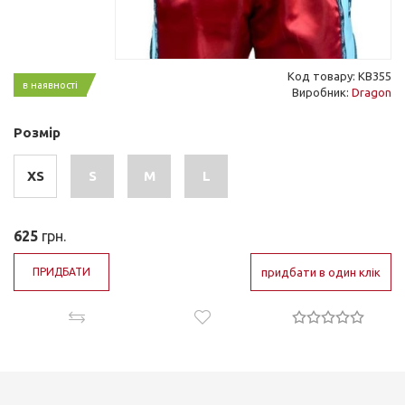
Код товару: KB355
в наявності
Виробник:
Dragon
Розмір
XS
S
M
L
625
грн.
ПРИДБАТИ
придбати в один клік