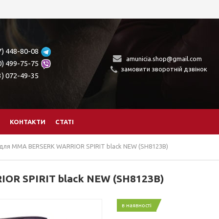
7) 448-80-08
amunicia.shop@gmail.com
0) 499-75-75
замовити зворотній дзвінок
3) 072-49-35
КОНТАКТИ
СТАТІ
ля MMA BERSERK WARRIOR SPIRIT black NEW (SH8123B)
R SPIRIT black NEW (SH8123B)
в наявності