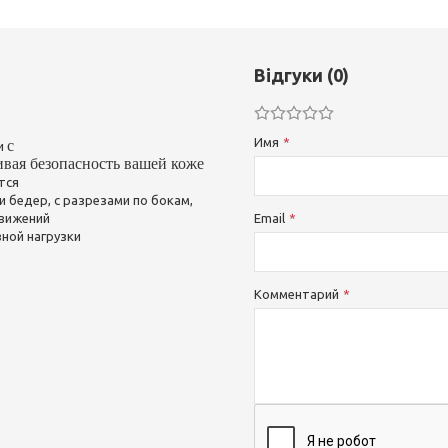
Відгуки (0)
Имя
с
ии
ивая безопасность вашей коже
тся
и бедер, с разрезами по бокам,
движений
Email
ной нагрузки
Комментарий