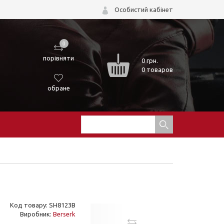
Особистий кабінет
0
порівняти
0
грн.
0 товаров
обране
Код товару: SH8123B
Виробник:
Berserk