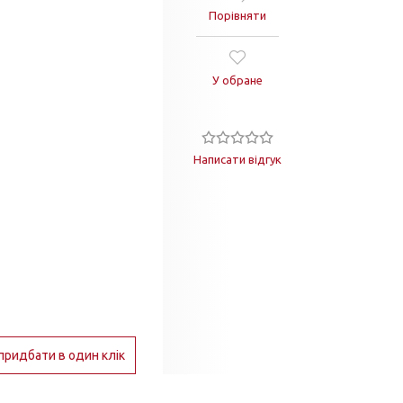
Порівняти
У обране
Написати відгук
придбати в один клік