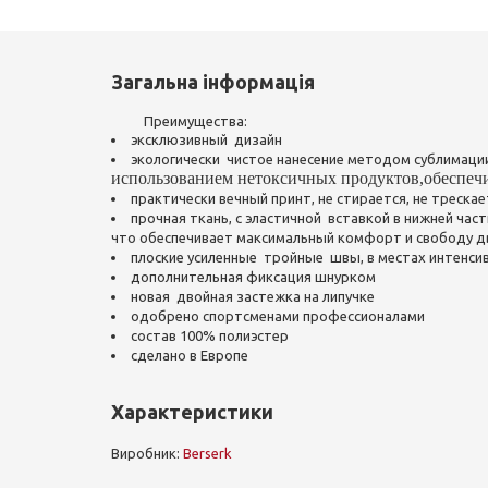
Загальна інформація
Преимущества:
эксклюзивный дизайн
экологически чистое нанесение методом сублимац
использованием
нетоксичных продуктов,
обеспеч
практически вечный принт, не стирается, не трескае
прочная ткань, с эластичной вставкой в нижней част
что обеспечивает максимальный комфорт и свободу 
плоские усиленные тройные швы, в местах интенсив
дополнительная фиксация шнурком
новая двойная застежка на липучке
одобрено спортсменами профессионалами
состав 100% полиэстер
сделано в Европе
Характеристики
Виробник:
Berserk