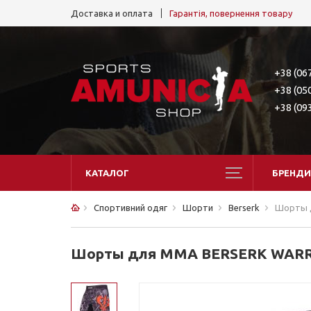
Доставка и оплата
Гарантія, повернення товару
+38 (06
+38 (05
+38 (09
КАТАЛОГ
БРЕНДИ
Спортивний одяг
Шорти
Berserk
Шорты д
Шорты для MMA BERSERK WARRIO