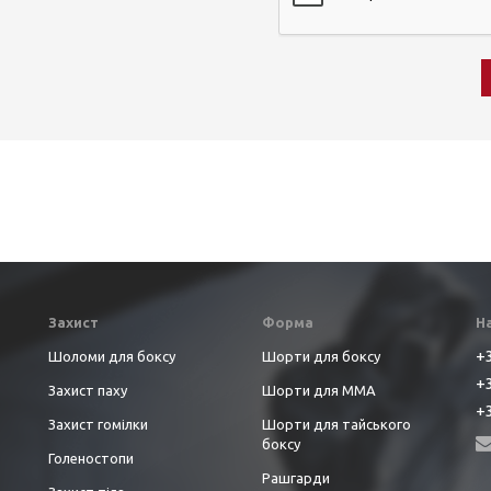
Захист
Форма
Н
+3
Шоломи для боксу
Шорти для боксу
+3
Захист паху
Шорти для ММА
+3
Захист гомілки
Шорти для тайського
боксу
Голеностопи
Рашгарди