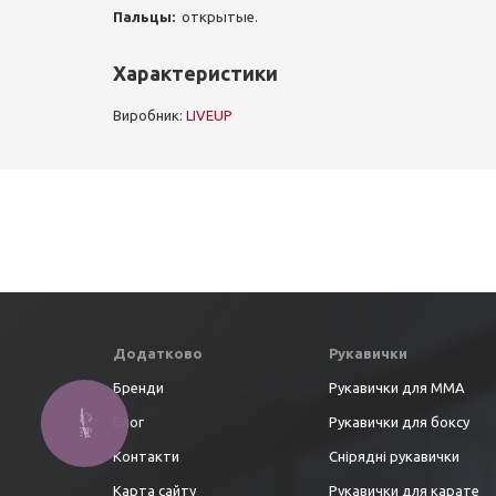
Пальцы:
открытые.
Характеристики
Виробник:
LIVEUP
Додатково
Рукавички
Бренди
Рукавички для ММА
Блог
Рукавички для боксу
Контакти
Снірядні рукавички
Карта сайту
Рукавички для карате