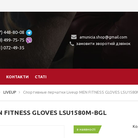
7) 448-80-08
amunicia.shop@gmail.com
0) 499-75-75
замовити зворотній дзвінок
3) 072-49-35
КОНТАКТИ
СТАТІ
LIVEUP
Спортивные перчатки Liveup MEN FITNESS GLOVES LSU1580
N FITNESS GLOVES LSU1580M-BGL
Ко
в наявності