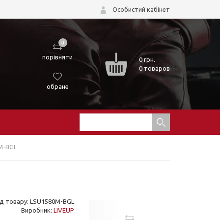
Особистий кабінет
0
порівняти
0
грн.
0 товаров
обране
M-BGL
д товару: LSU1580M-BGL
Виробник:
LIVEUP