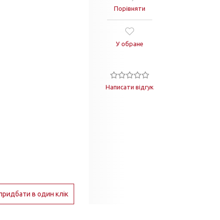
Порівняти
У обране
Написати відгук
придбати в один клік