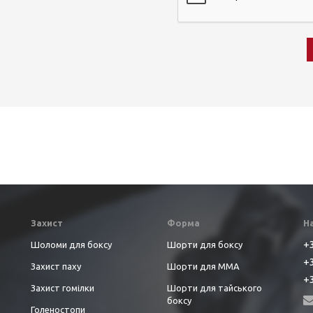
Захист
Форма
Н
+3
Шоломи для боксу
Шорти для боксу
+3
Захист паху
Шорти для ММА
+3
Захист гомілки
Шорти для тайського
боксу
Голеностопи