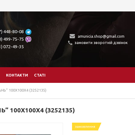
7) 448-80-08
amunicia.shop@gmail.com
0) 499-75-75
замовити зворотній дзвінок
3) 072-49-35
КОНТАКТИ
СТАТІ
Ь” 100Х100Х4 (3252135)
 100Х100Х4 (3252135)
замовлення