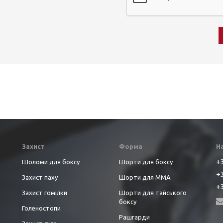
Захист
Форма
Н
+3
Шоломи для боксу
Шорти для боксу
+3
Захист паху
Шорти для ММА
+3
Захист гомілки
Шорти для тайського
боксу
Голеностопи
Рашгарди