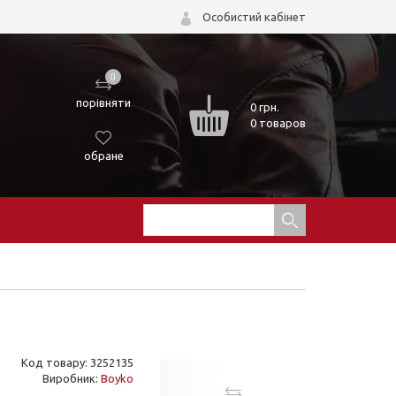
Особистий кабінет
0
порівняти
0
грн.
0 товаров
обране
Код товару: 3252135
Виробник:
Boyko