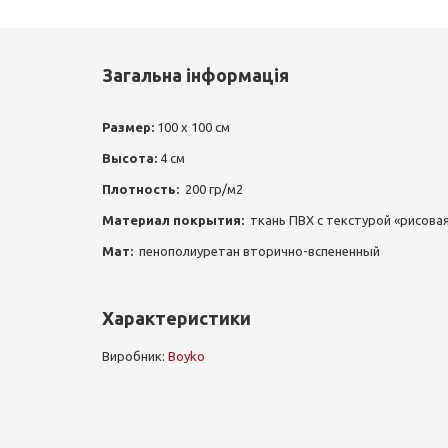
Загальна інформація
Размер:
100 х 100 см
Высота:
4 см
Плотность:
200 гр/м2
Материал покрытия:
ткань ПВХ с текстурой «рисова
Мат:
пенополиуретан вторично-вспененный
Характеристики
Виробник:
Boyko