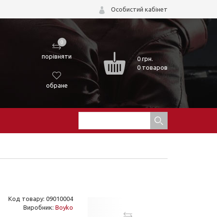
Особистий кабінет
0
порівняти
0
грн.
0 товаров
обране
Код товару: 09010004
Виробник:
Boyko