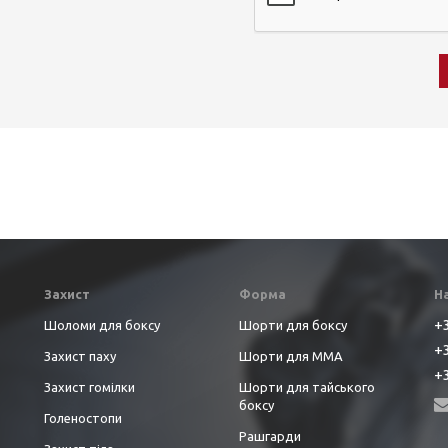
Захист
Форма
Н
+3
Шоломи для боксу
Шорти для боксу
+3
Захист паху
Шорти для ММА
+3
Захист гомілки
Шорти для тайського
боксу
Голеностопи
Рашгарди