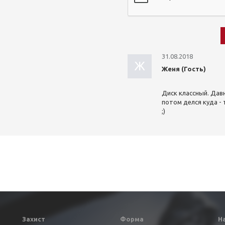
31.08.2018
Ж
Женя (Гость)
Диск классный. Дав
потом делся куда - 
;)
Захист
Форма
Н