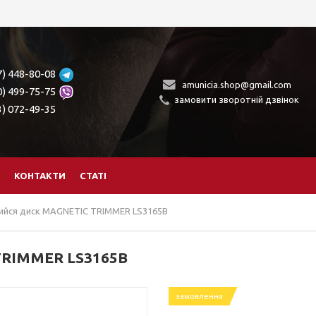
7) 448-80-08
amunicia.shop@gmail.com
0) 499-75-75
замовити зворотній дзвінок
3) 072-49-35
КОНТАКТИ
СТАТІ
йся диск MAGNETIC TRIMMER LS3165B
TRIMMER LS3165B
замовлення