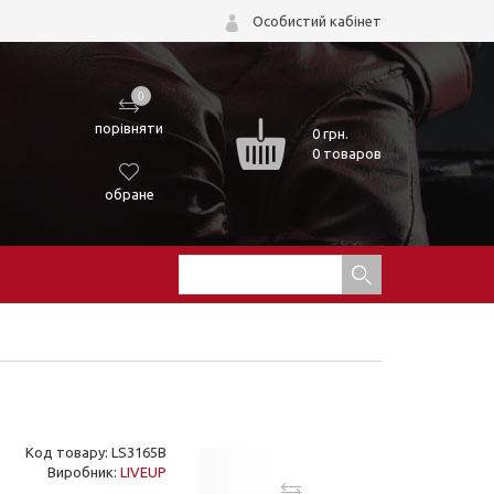
Особистий кабінет
0
порівняти
0
грн.
0 товаров
обране
Код товару: LS3165B
Виробник:
LIVEUP