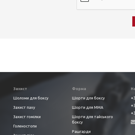
Захист
Форма
Н
+3
Шоломи для боксу
Шорти для боксу
+3
Захист паху
Шорти для ММА
+3
Захист гомілки
Шорти для тайського
боксу
Голеностопи
Рашгарди