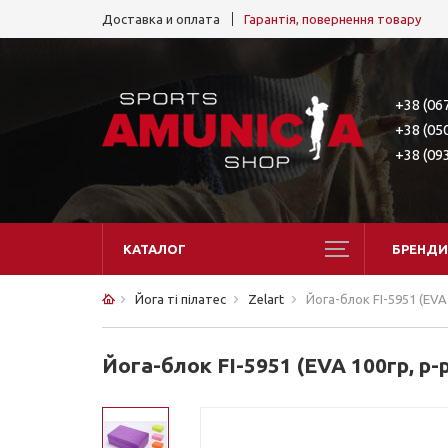
Доставка и оплата
Гарантія, повернення товару
+38 (06
+38 (05
+38 (09
КАТАЛОГ
БРЕНДИ
Йога ті пілатес
Zelart
Йога-блок FI-5951 (EVA 
Йога-блок FI-5951 (EVA 100гр, р-р