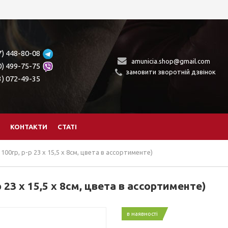
7) 448-80-08
amunicia.shop@gmail.com
0) 499-75-75
замовити зворотній дзвінок
3) 072-49-35
КОНТАКТИ
СТАТІ
100гр, р-р 23 x 15,5 x 8см, цвета в ассортименте)
 23 x 15,5 x 8см, цвета в ассортименте)
в наявності