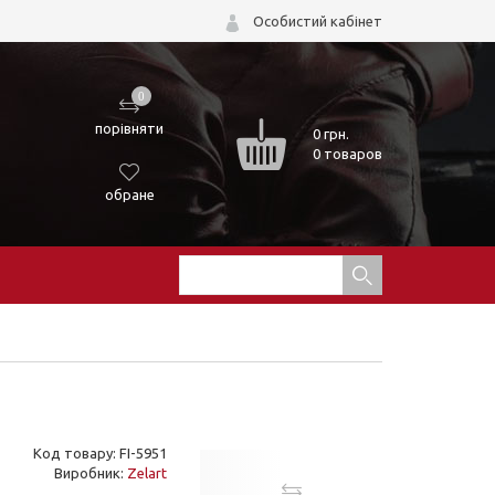
Особистий кабінет
0
порівняти
0
грн.
0 товаров
обране
Код товару: FI-5951
Виробник:
Zelart