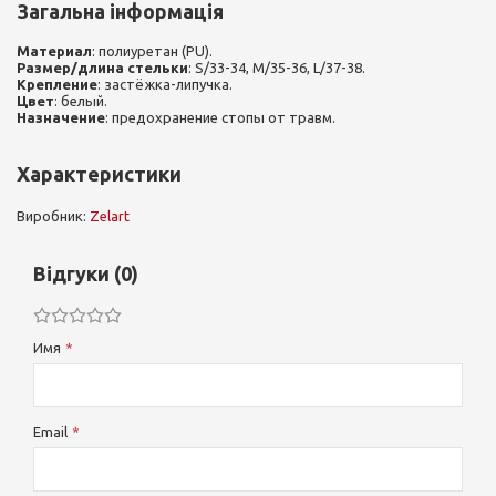
Загальна інформація
Материал
: полиуретан (PU).
Размер/длина стельки
: S/33-34, M/35-36, L/37-38.
Крепление
: застёжка-липучка.
Цвет
: белый.
Назначение
: предохранение стопы от травм.
Характеристики
Виробник:
Zelart
Відгуки (0)
Имя
Email