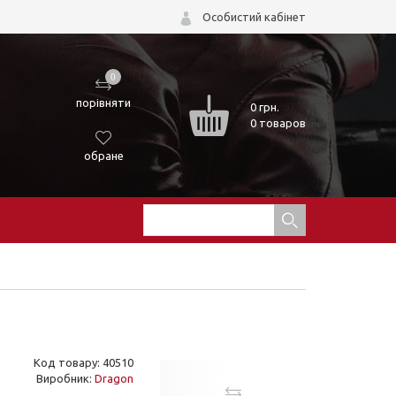
Особистий кабінет
0
порівняти
0
грн.
0 товаров
обране
Код товару: 40510
Виробник:
Dragon