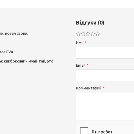
Відгуки (0)
н, новая серия.
Имя
ала EVA.
 кикбоксинг и муай-тай, это
Email
Комментарий