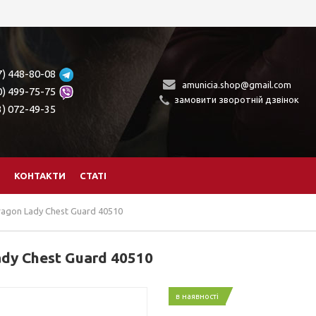
7) 448-80-08
amunicia.shop@gmail.com
0) 499-75-75
замовити зворотній дзвінок
3) 072-49-35
КОНТАКТИ
СТАТІ
agon Lady Chest Guard 40510
dy Chest Guard 40510
в наявності