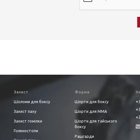
Захист
Форма
Н
+3
Шоломи для боксу
Шорти для боксу
+3
Захист паху
Шорти для ММА
+3
Захист гомілки
Шорти для тайського
боксу
Голеностопи
Рашгарди