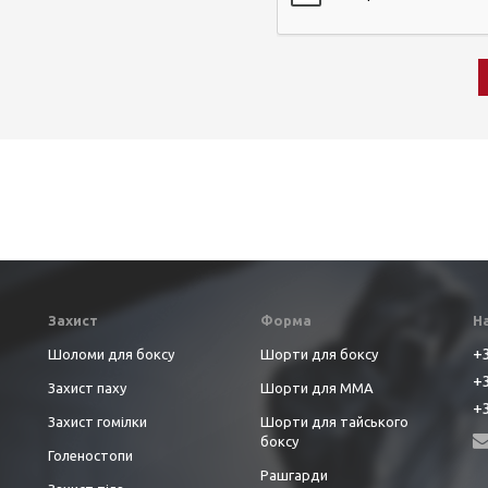
Захист
Форма
Н
+3
Шоломи для боксу
Шорти для боксу
+3
Захист паху
Шорти для ММА
+3
Захист гомілки
Шорти для тайського
боксу
Голеностопи
Рашгарди