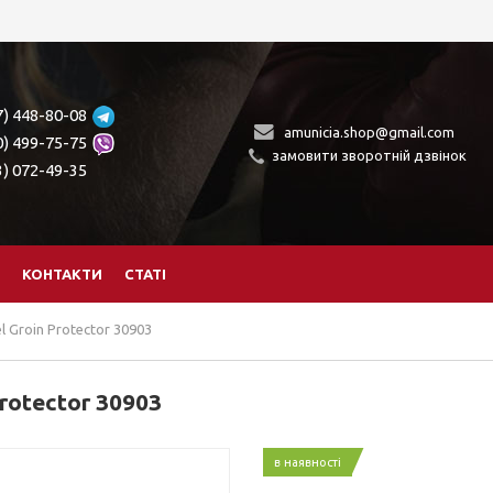
7) 448-80-08
amunicia.shop@gmail.com
0) 499-75-75
замовити зворотній дзвінок
3) 072-49-35
КОНТАКТИ
СТАТІ
 Groin Protector 30903
rotector 30903
в наявності