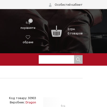
Особистий кабінет
0
порівняти
0
грн.
0 товаров
обране
Код товару: 30903
Виробник:
Dragon