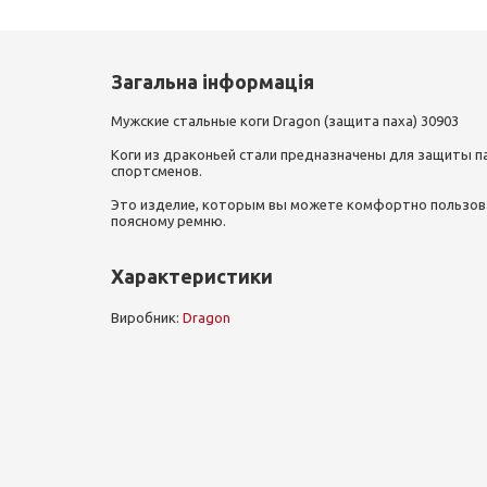
Загальна інформація
Мужские стальные коги Dragon (защита паха) 30903
Коги из драконьей стали предназначены для защиты па
спортсменов.
Это изделие, которым вы можете комфортно пользов
поясному ремню.
Характеристики
Виробник:
Dragon