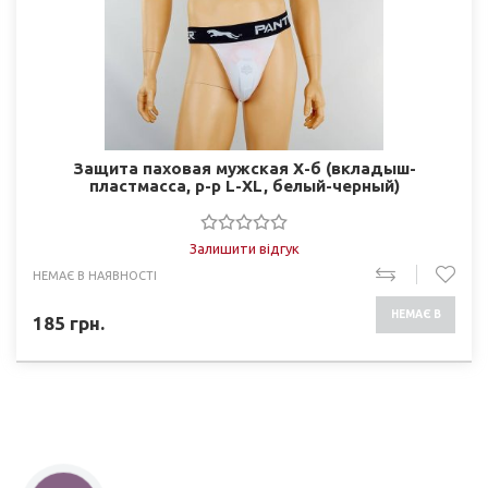
Защита паховая мужская Х-б (вкладыш-
пластмасса, р-р L-XL, белый-черный)
Залишити відгук
НЕМАЄ В НАЯВНОСТІ
НЕМАЄ В
185
грн.
НАЯВНОСТІ