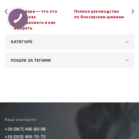
Макивара — что это
Полное руководство
такое, как
по боксерским шлемам
использовать и как
выбрать
КАТЕГОРІЇ
Бойові мистецтва
Для новаків
ПОШУК ЗА ТЕГАМИ
Поради
Товари для спорту
Бокс
Наші контакти
+38 (067) 448-80-08
+38 (050) 499-75-75