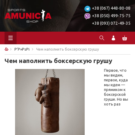
+38 (067) 448-80-08
+38 (050) 499-75-75
+38 (093) 072-49-35
Р‘Р»РѕРі
Чем наполнить боксерскую грушу
Чем наполнить боксерскую грушу
Первое, что
мы видим,
первое, куда
мы идем —
прямиком к
боксерской
груше. Но вы
хоть раз