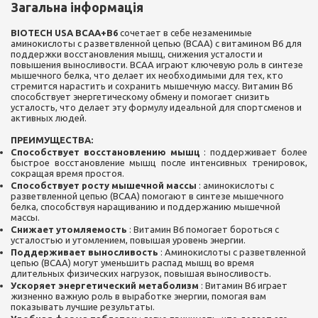
Загальна інформація
BIOTECH USA BCAA+B6
сочетает в себе незаменимые
аминокислоты с разветвленной цепью (BCAA) с витамином B6 для
поддержки восстановления мышц, снижения усталости и
повышения выносливости. BCAA играют ключевую роль в синтезе
мышечного белка, что делает их необходимыми для тех, кто
стремится нарастить и сохранить мышечную массу. Витамин B6
способствует энергетическому обмену и помогает снизить
усталость, что делает эту формулу идеальной для спортсменов и
активных людей.
ПРЕИМУЩЕСТВА:
Способствует восстановлению мышц
: поддерживает более
быстрое восстановление мышц после интенсивных тренировок,
сокращая время простоя.
Способствует росту мышечной массы
: аминокислоты с
разветвленной цепью (BCAA) помогают в синтезе мышечного
белка, способствуя наращиванию и поддержанию мышечной
массы.
Снижает утомляемость
: Витамин B6 помогает бороться с
усталостью и утомлением, повышая уровень энергии.
Поддерживает выносливость
: Аминокислоты с разветвленной
цепью (BCAA) могут уменьшить распад мышц во время
длительных физических нагрузок, повышая выносливость.
Ускоряет энергетический метаболизм
: Витамин B6 играет
жизненно важную роль в выработке энергии, помогая вам
показывать лучшие результаты.