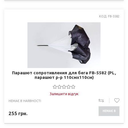
КОД: FB-5582
Парашют сопротивления для бега FB-5582 (PL,
парашют р-р 110смх110см)
Залишити відгук
НЕМАЄ В НАЯВНОСТІ
НЕМАЄ В
255
грн.
НАЯВНОСТІ