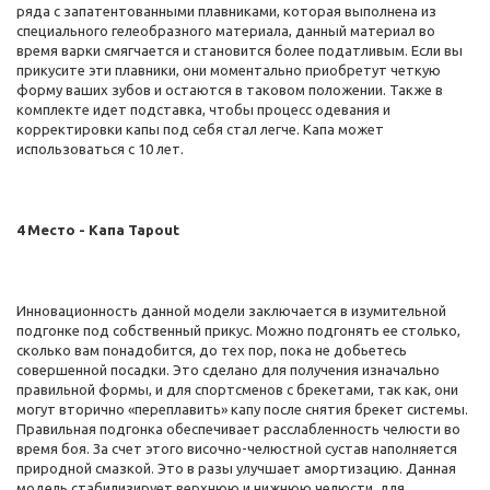
ряда с запатентованными плавниками, которая выполнена из
специального гелеобразного материала, данный материал во
время варки смягчается и становится более податливым. Если вы
прикусите эти плавники, они моментально приобретут четкую
форму ваших зубов и остаются в таковом положении. Также в
комплекте идет подставка, чтобы процесс одевания и
корректировки капы под себя стал легче. Капа может
использоваться с 10 лет.
4 Место - Капа Tapout
Инновационность данной модели заключается в изумительной
подгонке под собственный прикус. Можно подгонять ее столько,
сколько вам понадобится, до тех пор, пока не добьетесь
совершенной посадки. Это сделано для получения изначально
правильной формы, и для спортсменов с брекетами, так как, они
могут вторично «переплавить» капу после снятия брекет системы.
Правильная подгонка обеспечивает расслабленность челюсти во
время боя. За счет этого височно-челюстной сустав наполняется
природной смазкой. Это в разы улучшает амортизацию. Данная
модель стабилизирует верхнюю и нижнюю челюсти, для