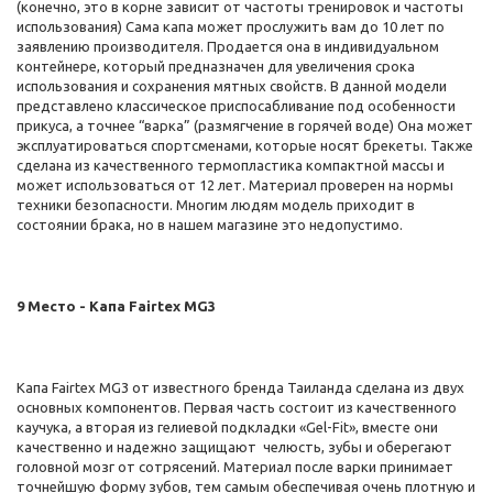
(конечно, это в корне зависит от частоты тренировок и частоты
использования) Сама капа может прослужить вам до 10 лет по
заявлению производителя. Продается она в индивидуальном
контейнере, который предназначен для увеличения срока
использования и сохранения мятных свойств. В данной модели
представлено классическое приспосабливание под особенности
прикуса, а точнее “варка” (размягчение в горячей воде) Она может
эксплуатироваться спортсменами, которые носят брекеты. Также
сделана из качественного термопластика компактной массы и
может использоваться от 12 лет. Материал проверен на нормы
техники безопасности. Многим людям модель приходит в
состоянии брака, но в нашем магазине это недопустимо.
9 Место - Капа Fairtex MG3
Капа Fairtex MG3 от известного бренда Таиланда сделана из двух
основных компонентов. Первая часть состоит из качественного
каучука, а вторая из гелиевой подкладки «Gel-Fit», вместе они
качественно и надежно защищают челюсть, зубы и оберегают
головной мозг от сотрясений. Материал после варки принимает
точнейшую форму зубов, тем самым обеспечивая очень плотную и