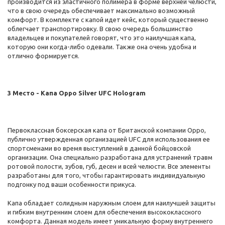
производится из эластичного полимера в форме верхней челюсти,
что в свою очередь обеспечивает максимально возможный
комфорт. В комплекте с капой идет кейс, который существенно
облегчает транспортировку. В свою очередь большинство
владельцев и покупателей говорят, что это наилучшая капа,
которую они когда-либо одевали. Также она очень удобна и
отлично формируется.
3 Место - Капа Oppo Silver UFC Hologram
Первоклассная боксерская капа от Британской компании Oppo,
публично утвержденная организацией UFC для использования ее
спортсменами во время выступлений в данной бойцовской
организации. Она специально разработана для устранений травм
ротовой полости, зубов, губ, десен и всей челюсти. Все элементы
разработаны для того, чтобы гарантировать индивидуальную
подгонку под ваши особенности прикуса.
Капа обладает солидным наружным слоем для наилучшей защиты
и гибким внутренним слоем для обеспечения высококлассного
комфорта. Данная модель имеет уникальную форму внутреннего