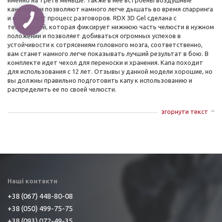
именно на треть меньше. Также в нее встроены воздушные
каналы, они позволяют намного легче дышать во время спарринга
и облегчают процесс разговоров. RDX 3D Gel сделана с
технологией, которая фиксирует нижнюю часть челюсти в нужном
положении и позволяет добиваться огромных успехов в
устойчивости к сотрясениям головного мозга, соответственно,
вам станет намного легче показывать лучший результат в бою. В
комплекте идет чехол для переноски и хранения. Капа походит
для использования с 12 лет. Отзывы у данной модели хорошие, но
вы должны правильно подготовить капу к использованию и
распределить ее по своей челюсти.
згорнути текст
Наші контакти
+38 (067) 448-80-08
+38 (050) 499-75-75
+38 (093) 072-49-35