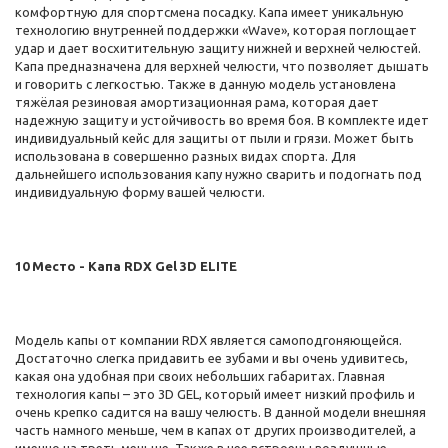
комфортную для спортсмена посадку. Капа имеет уникальную
технологию внутренней поддержки «Wave», которая поглощает
удар и дает восхитительную защиту нижней и верхней челюстей.
Капа предназначена для верхней челюсти, что позволяет дышать
и говорить с легкостью. Также в данную модель установлена
тяжёлая резиновая амортизационная рама, которая дает
надежную защиту и устойчивость во время боя. В комплекте идет
индивидуальный кейс для защиты от пыли и грязи. Может быть
использована в совершенно разных видах спорта. Для
дальнейшего использования капу нужно сварить и подогнать под
индивидуальную форму вашей челюсти.
10 Место - Капа RDX Gel 3D ELITE
Модель капы от компании RDX является самоподгоняющейся.
Достаточно слегка придавить ее зубами и вы очень удивитесь,
какая она удобная при своих небольших габаритах. Главная
технология капы – это 3D GEL, который имеет низкий профиль и
очень крепко садится на вашу челюсть. В данной модели внешняя
часть намного меньше, чем в капах от других производителей, а