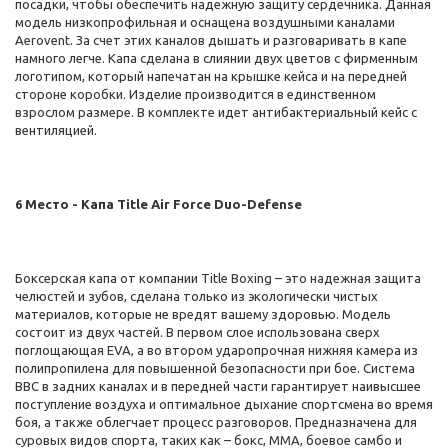
посадки, чтобы обеспечить надежную защиту сердечника. Данная
модель низкопрофильная и оснащена воздушными каналами
Aerovent. За счет этих каналов дышать и разговаривать в капе
намного легче. Капа сделана в слиянии двух цветов с фирменным
логотипом, который напечатан на крышке кейса и на передней
стороне коробки. Изделие производится в единственном
взрослом размере. В комплекте идет антибактериальный кейс с
вентиляцией.
6 Место - Капа Title Air Force Duo-Defense
Боксерская капа от компании Title Boxing – это надежная защита
челюстей и зубов, сделана только из экологически чистых
материалов, которые не вредят вашему здоровью. Модель
состоит из двух частей. В первом слое использована сверх
поглощающая EVA, а во втором ударопрочная нижняя камера из
полипропилена для повышенной безопасности при бое. Система
BBC в задних каналах и в передней части гарантирует наивысшее
поступление воздуха и оптимальное дыхание спортсмена во время
боя, а также облегчает процесс разговоров. Предназначена для
суровых видов спорта, таких как – бокс, ММА, боевое самбо и