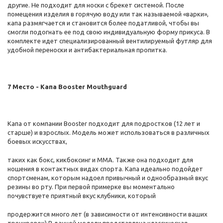
другие. Не подходит для носки с брекет системой. После
помещения изделия в горячую воду или так называемой «варки»,
капа размягчается и становится более податливой, чтобы вы
смогли подогнать ее под свою индивидуальную форму прикуса. В
комплекте идет специализированный вентилируемый футляр для
удобной переноски и антибактериальная пропитка.
7 Место - Капа Booster Mouthguard
Капа от компании Booster подходит для подростков (12 лет и
старше) и взрослых. Модель может использоваться в различных
боевых искусствах,
таких как бокс, кикбоксинг и ММА. Также она подходит для
ношения в контактных видах спорта. Капа идеально подойдет
спортсменам, которым надоел привычный и однообразный вкус
резины во рту. При первой примерке вы моментально
почувствуете приятный вкус клубники, который
продержится много лет (в зависимости от интенсивности ваших