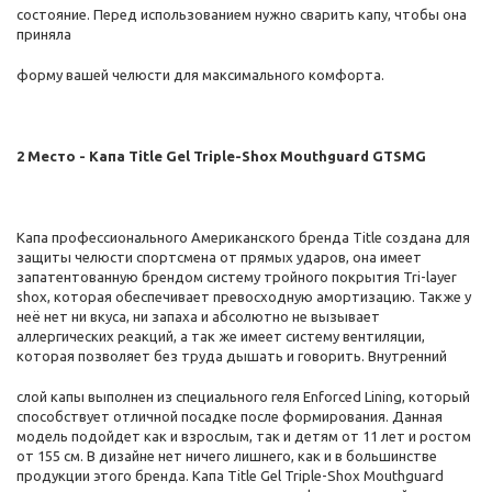
состояние. Перед использованием нужно сварить капу, чтобы она
приняла
форму вашей челюсти для максимального комфорта.
2 Место - Капа Title Gel Triple-Shox Mouthguard GTSMG
Капа профессионального Американского бренда Title создана для
защиты челюсти спортсмена от прямых ударов, она имеет
запатентованную брендом систему тройного покрытия Tri-layer
shox, которая обеспечивает превосходную амортизацию. Также у
неё нет ни вкуса, ни запаха и абсолютно не вызывает
аллергических реакций, а так же имеет систему вентиляции,
которая позволяет без труда дышать и говорить. Внутренний
слой капы выполнен из специального геля Enforced Lining, который
способствует отличной посадке после формирования. Данная
модель подойдет как и взрослым, так и детям от 11 лет и ростом
от 155 см. В дизайне нет ничего лишнего, как и в большинстве
продукции этого бренда. Капа Title Gel Triple-Shox Mouthguard