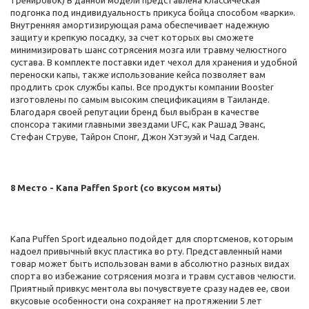
тренировок) В данной модели представлена классическая
подгонка под индивидуальность прикуса бойца способом «варки».
Внутренняя амортизирующая рама обеспечивает надежную
защиту и крепкую посадку, за счет которых вы сможете
минимизировать шанс сотрясения мозга или травму челюстного
сустава. В комплекте поставки идет чехол для хранения и удобной
переноски капы, также использование кейса позволяет вам
продлить срок службы капы. Все продукты компании Booster
изготовлены по самым высоким спецификациям в Таиланде.
Благодаря своей репутации бренд был выбран в качестве
спонсора такими главными звездами UFC, как Рашад Эванс,
Стефан Струве, Тайрон Спонг, Джон Хэтэуэй и Чад Сагден.
8 Место - Капа Paffen Sport (со вкусом мяты)
Капа Puffen Sport идеально подойдет для спортсменов, которым
надоел привычный вкус пластика во рту. Представленный нами
товар может быть использован вами в абсолютно разных видах
спорта во избежание сотрясения мозга и травм суставов челюсти.
Приятный привкус ментола вы почувствуете сразу надев ее, свои
вкусовые особенности она сохраняет на протяжении 5 лет