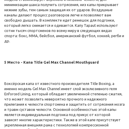
минимизации шанса получить сотрясения, низ капы прикрывает
нижние зубы, тем самым защищая их от ударов. Воздушные
каналы делают процесс разговоров легче и позволяют вам
свободно дышать. В комплекте идет ремешок для подгонки,
который легко снимается и одевается. Капу Tapaut используют
сотни тысяч спортсменов по всему миру в следующих видах
спорта: бокс, ММА, бейсбол, американский футбол, хоккей, регби и
др.
5 Место - Капа Title Gel Max Channel Mouthguard
Боксёрская капа от известного производителя Title Boxing, а
именно модель Gel Max Channel имеет слой эксклюзивного геля
Enforced Lining, который обладает увеличенной степенью сжатия,
что может позволить невероятно прочного и надежного
прилегания к челюсти спортсмена и защитить от сотрясения мозга
и травм суставов челюсти. Основной особенностью этой капы
является индивидуальная подгонка под прикус от которой
зависят многие характеристики. Также в этой капе присутствует
укрепленная внешняя рама с технологией компрессионной