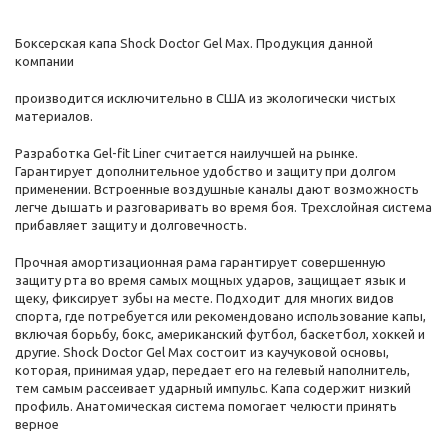
Боксерская капа Shock Doctor Gel Max. Продукция данной
компании
производится исключительно в США из экологически чистых
материалов.
Разработка Gel-fit Liner считается наилучшей на рынке.
Гарантирует дополнительное удобство и защиту при долгом
применении. Встроенные воздушные каналы дают возможность
легче дышать и разговаривать во время боя. Трехслойная система
прибавляет защиту и долговечность.
Прочная амортизационная рама гарантирует совершенную
защиту рта во время самых мощных ударов, защищает язык и
щеку, фиксирует зубы на месте. Подходит для многих видов
спорта, где потребуется или рекомендовано использование капы,
включая борьбу, бокс, американский футбол, баскетбол, хоккей и
другие. Shock Doctor Gel Max состоит из каучуковой основы,
которая, принимая удар, передает его на гелевый наполнитель,
тем самым рассеивает ударный импульс. Капа содержит низкий
профиль. Анатомическая система помогает челюсти принять
верное