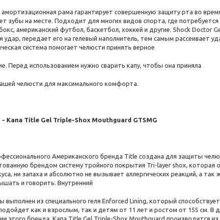
 амортизационная рама гарантирует совершенную защиту рта во врем
ет зубы на месте. Подходит для многих видов спорта, где потребуется
бокс, американский футбол, баскетбол, хоккей и другие. Shock Doctor G
я удар, передает его на гелевый наполнитель, тем самым рассеивает у
ческая система помогает челюсти принять верное
ие. Перед использованием нужно сварить капу, чтобы она приняла
ашей челюсти для максимального комфорта.
 - Капа Title Gel Triple-Shox Mouthguard GTSMG
офессионального Американского бренда Title создана для защиты челю
тованную брендом систему тройного покрытия Tri-layer shox, которая
куса, ни запаха и абсолютно не вызывает аллергических реакций, а так
ышать и говорить. Внутренний
ы выполнен из специального геля Enforced Lining, который способству
одойдет как и взрослым, так и детям от 11 лет и ростом от 155 см. В д
и этого бренда. Капа Title Gel Triple-Shox Mouthguard производится и