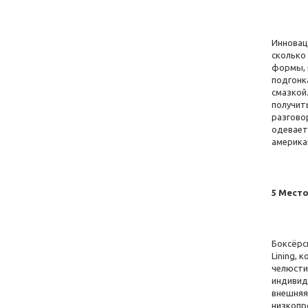
Бордо
(+1)
Блакитний
(+4)
Инновац
бірюзово-чорний
(+1)
сколько 
формы, и
біло-чорний
(+1)
подгонк
смазкой
біло-синій
(+1)
получит
разгово
біло-помаранчевий
одеваетс
американ
Білий
(+7)
5 Место
Боксёрск
Lining,
челюсти
индивид
внешняя
низкопр