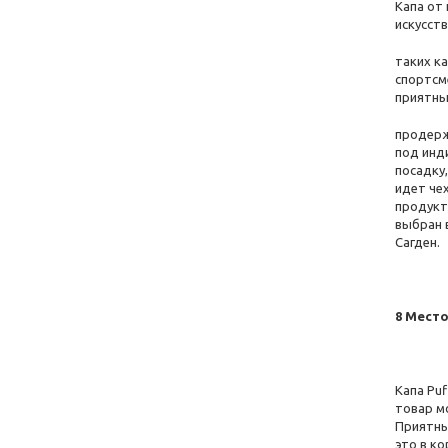
Капа от
искусств
таких к
спортсм
приятны
продерж
под инд
посадку
идет чех
продукт
выбран в
Сагден.
8 Место
Капа Pu
товар м
Приятный
это в к