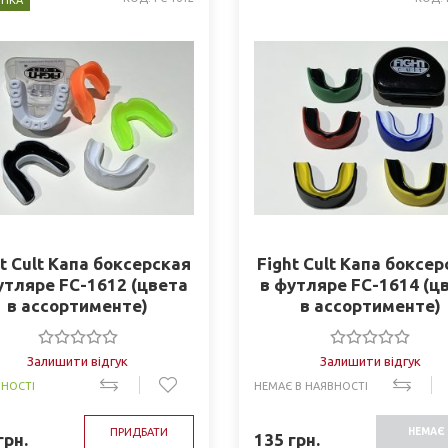
НКА
t Cult Капа боксерская
Fight Cult Капа боксе
утляре FC-1612 (цвета
в футляре FC-1614 (ц
в ассортименте)
в ассортименте)
Залишити відгук
Залишити відгук
ВНОСТІ
НЕМАЄ В НАЯВНОСТІ
ПРИДБАТИ
НЕМАЄ 
грн.
135
грн.