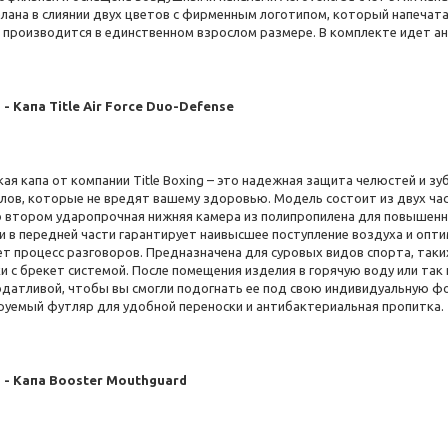
елана в слиянии двух цветов с фирменным логотипом, который напечата
 производится в единственном взрослом размере. В комплекте идет ан
 - Капа Title Air Force Duo-Defense
ая капа от компании Title Boxing – это надежная защита челюстей и зу
лов, которые не вредят вашему здоровью. Модель состоит из двух час
во втором ударопрочная нижняя камера из полипропилена для повышенно
 и в передней части гарантирует наивысшее поступление воздуха и опт
т процесс разговоров. Предназначена для суровых видов спорта, таких
и с брекет системой. После помещения изделия в горячую воду или так
одатливой, чтобы вы смогли подогнать ее под свою индивидуальную фо
руемый футляр для удобной переноски и антибактериальная пропитка.
 - Капа Booster Mouthguard