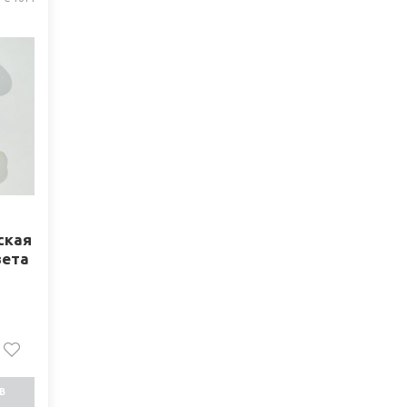
рская
вета
В