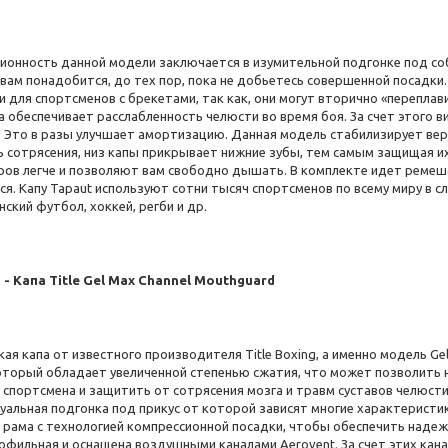
ионность данной модели заключается в изумительной подгонке под соб
вам понадобится, до тех пор, пока не добьетесь совершенной посадки.
 для спортсменов с брекетами, так как, они могут вторично «переплав
а обеспечивает расслабленность челюсти во время боя. За счет этого 
. Это в разы улучшает амортизацию. Данная модель стабилизирует ве
ь сотрясения, низ капы прикрывает нижние зубы, тем самым защищая и
ров легче и позволяют вам свободно дышать. В комплекте идет ремешо
я. Капу Tapaut используют сотни тысяч спортсменов по всему миру в с
ский футбол, хоккей, регби и др.
 - Капа Title Gel Max Channel Mouthguard
ая капа от известного производителя Title Boxing, а именно модель Gel
 который обладает увеличенной степенью сжатия, что может позволить 
 спортсмена и защитить от сотрясения мозга и травм суставов челюст
уальная подгонка под прикус от которой зависят многие характеристик
 рама с технологией компрессионной посадки, чтобы обеспечить наде
офильная и оснащена воздушными каналами Aerovent. За счет этих кана