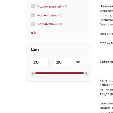
Прочная
Чорно-золотий
(+1)
фиксиру
Чорно-білий
(+4)
борьбу, 
принима
Чорний/Хакі
(+1)
Анатоми
щё
Чорний
(+13)
состоян
червоно-чорний
(+1)
форму в
Ціна
червоно-білий
(+1)
Червоний
(+5)
2 Место
OK
Хакі/Чорний
(+1)
Фіолетовий
(+3)
Капа пр
запатен
Сірий
(+2)
нет ни в
труда д
синьо-жовтий
(+2)
слой кап
синьо-білий
(+2)
модель п
Синій
(+5)
продукци