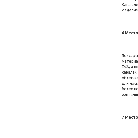
Капа сд
Изделие
6 Место
Боксерск
материа
EVA, а 
каналах
облегчае
для носк
более п
вентили
7 Место