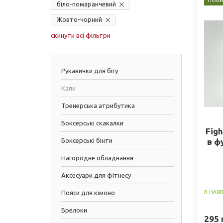
НОВИ
біло-помаранчевий
Жовто-чорний
скинути всі фільтри
Рукавички для бігу
Капи
Тренерська атрибутика
Боксерські скакалки
Figh
Боксерські бінти
в ф
Нагородне обладнання
Аксесуари для фітнесу
Пояси для кімоно
В НАЯ
Брелоки
295