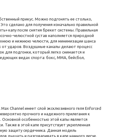
ственный прикус. Можно подгонять ее столько,
 Это сделано для получения изначально правильной
ить» капу после снятия брекет системы. Правильная
височно-челюстной сустав наполняется природной
рхнюю и нижнюю челюсти, для минимизации шанса
х от ударов. Воздушные каналы делают процесс
к для подгонки, который легко снимается и
ледующих видах спорта: бокс, ММА, бейсбол,
 Max Channel имеет слой эксклюзивного геля Enforced
невероятно прочного и надежного прилегания к
и. Основной особенностью этой капы является
и. Также в этой капе присутствует укрепленная
жную защиту сердечника. Данная модель
лов дышать и разговаривать в капе намного легче.