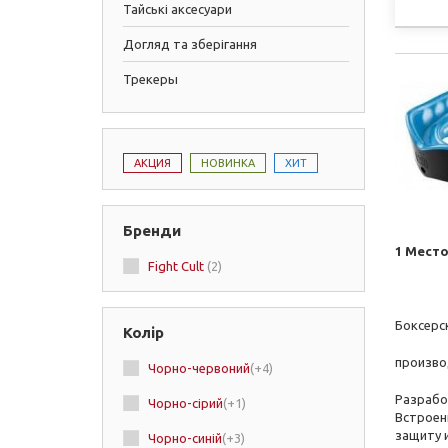
Тайські аксесуари
Догляд та зберігання
Трекеры
АКЦИЯ
НОВИНКА
ХИТ
Бренди
1 Место
Fight Cult
(2)
Боксерск
Колір
произво
Чорно-червоний
(+4)
Разработ
Чорно-сірий
(+1)
Встроен
защиту 
Чорно-синій
(+3)