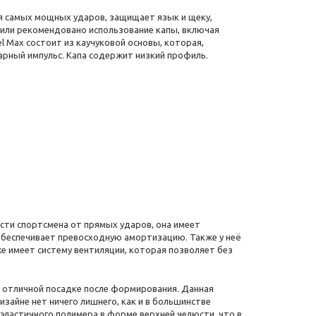
я самых мощных ударов, защищает язык и щеку,
 или рекомендовано использование капы, включая
el Max состоит из каучуковой основы, которая,
дарный импульс. Капа содержит низкий профиль.
сти спортсмена от прямых ударов, она имеет
 обеспечивает превосходную амортизацию. Также у неё
 же имеет систему вентиляции, которая позволяет без
ет отличной посадке после формирования. Данная
изайне нет ничего лишнего, как и в большинстве
з эластичного полимера в форме верхней челюсти, что в