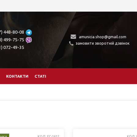
7) 448-80-08
amunicia.shop@gmail.com
0) 499-75-75
замовити зворотній дзвінок
3) 072-49-35
КОНТАКТИ
СТАТІ
КОД: FC-1612
КОД: 