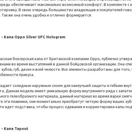
ередь обеспечивает максимально возможный комфорт. В комплекте с к
ртировку. В свою очередь большинство владельцев и покупателей говор
. Также она очень удобна и отлично формируется.
 - Капа Oppo Silver UFC Hologram
ассная боксерская капа от Британской компании Oppo, публично утвер
енами во время выступлений в данной бойцовской организации. Она сп
 зубов, губ, десен и всей челюсти. Все элементы разработаны для тог
обенности прикуса.
ладает солидным наружным слоем для наилучшей защиты и гибким внут
а. Данная модель имеет уникальную форму внутреннего ряда с запате
ьного гелеобразного материала, данный материал во время варки смягч
те эти плавники, они моментально приобретут четкую форму ваших зуб
е идет подставка, чтобы процесс одевания и корректировки капы под с
 - Капа Tapout