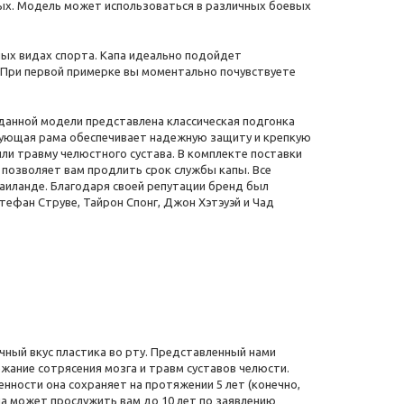
лых. Модель может использоваться в различных боевых
ных видах спорта. Капа идеально подойдет
 При первой примерке вы моментально почувствуете
 данной модели представлена классическая подгонка
рующая рама обеспечивает надежную защиту и крепкую
ли травму челюстного сустава. В комплекте поставки
 позволяет вам продлить срок службы капы. Все
аиланде. Благодаря своей репутации бренд был
тефан Струве, Тайрон Спонг, Джон Хэтэуэй и Чад
чный вкус пластика во рту. Представленный нами
жание сотрясения мозга и травм суставов челюсти.
енности она сохраняет на протяжении 5 лет (конечно,
па может прослужить вам до 10 лет по заявлению