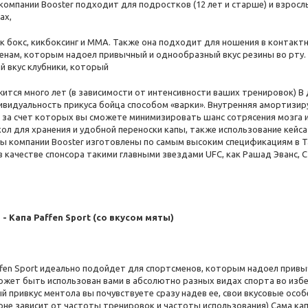
 компании Booster подходит для подростков (12 лет и старше) и взрос
ах,
ак бокс, кикбоксинг и ММА. Также она подходит для ношения в контакт
енам, которым надоел привычный и однообразный вкус резины во рту.
й вкус клубники, который
ится много лет (в зависимости от интенсивности ваших тренировок) В
ивидуальность прикуса бойца способом «варки». Внутренняя амортизи
, за счет которых вы сможете минимизировать шанс сотрясения мозга и
ол для хранения и удобной переноски капы, также использование кейса
ы компании Booster изготовлены по самым высоким спецификациям в Т
 качестве спонсора такими главными звездами UFC, как Рашад Эванс, С
 - Капа Paffen Sport (со вкусом мяты)
ffen Sport идеально подойдет для спортсменов, которым надоел привы
ожет быть использован вами в абсолютно разных видах спорта во избе
 привкус ментола вы почувствуете сразу надев ее, свои вкусовые особ
орне зависит от частоты тренировок и частоты использования) Сама ка