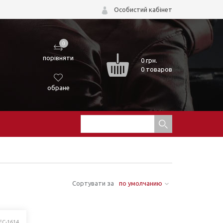
Особистий кабінет
0
порівняти
0
грн.
0 товаров
обране
Сортувати за
по умолчанию
FC-1614