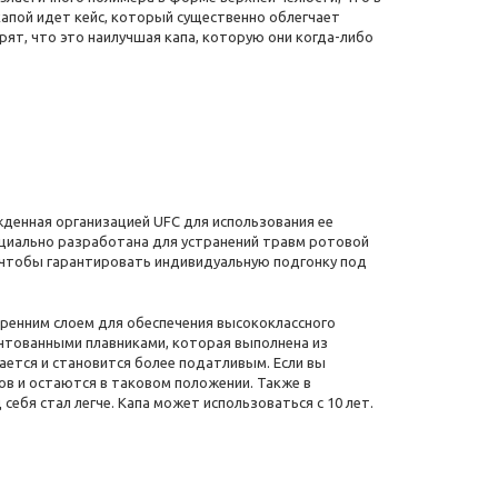
апой идет кейс, который существенно облегчает
ят, что это наилучшая капа, которую они когда-либо
жденная организацией UFC для использования ее
ециально разработана для устранений травм ротовой
о, чтобы гарантировать индивидуальную подгонку под
ренним слоем для обеспечения высококлассного
нтованными плавниками, которая выполнена из
ается и становится более податливым. Если вы
ов и остаются в таковом положении. Также в
ебя стал легче. Капа может использоваться с 10 лет.