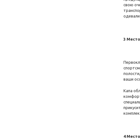
свою оч
салатово-білий
(+1)
транспо
одевали
Салатовий
(+2)
рожево-білий
(+1)
3 Место
Рожевий
(+3)
Прозорий
(+8)
Первокл
Помаранчевий
(+6)
спортсм
полости,
оранжево-білий
(+1)
ваши ос
Золотий
(+2)
Капа об
комфорт
Зелений
(+3)
специал
прикуси
Жовто-чорний
комплект
жовтий неон
(+1)
Жовтий
(+5)
4 Место