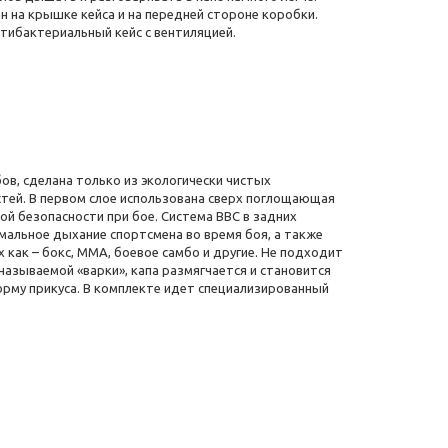
н на крышке кейса и на передней стороне коробки.
тибактериальный кейс с вентиляцией.
бов, сделана только из экологически чистых
тей. В первом слое использована сверх поглощающая
й безопасности при бое. Система BBC в задних
имальное дыхание спортсмена во время боя, а также
 как – бокс, ММА, боевое самбо и другие. Не подходит
 называемой «варки», капа размягчается и становится
рму прикуса. В комплекте идет специализированный