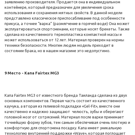
заявлению производителя. Продается она в индивидуальном
контейнере, который предназначен для увеличения срока
использования и сохранения мятных свойств. В данной модели
представлено классическое приспосабливание под особенности
прикуса, а точнее “варка” (размягчение в горячей воде) Она может
эксплуатироваться спортсменами, которые носят брекеты. Также
сделана из качественного термопластика компактной массы и
может использоваться от 12 лет. Материал проверен на нормы
техники безопасности. Многим людям модель приходит в
состоянии брака, но в нашем магазине это недопустимо.
9 Место - Капа Fairtex MG3
Капа Fairtex MG3 от известного бренда Таиланда сделана из двух
основных компонентов. Первая часть состоит из качественного
каучука, а вторая из гелиевой подкладки «Gel-Fit», вместе они
качественно и надежно защищают челюсть, зубы и оберегают
головной мозг от сотрясений. Материал после варки принимает
точнейшую форму зубов, тем самым обеспечивая очень плотную и
комфортную для спортсмена посадку. Капа имеет уникальную
технологию внутренней поддержки «Wave», которая поглощает