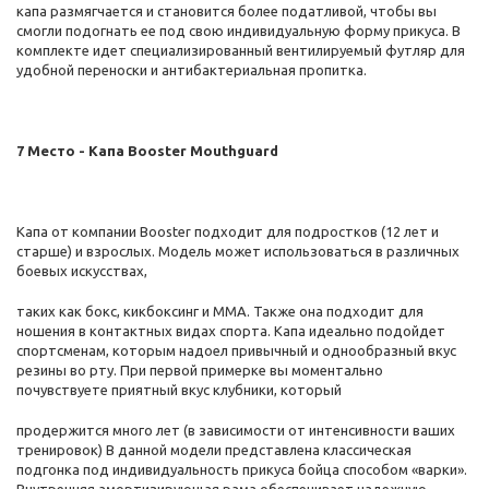
капа размягчается и становится более податливой, чтобы вы
смогли подогнать ее под свою индивидуальную форму прикуса. В
комплекте идет специализированный вентилируемый футляр для
удобной переноски и антибактериальная пропитка.
7 Место - Капа Booster Mouthguard
Капа от компании Booster подходит для подростков (12 лет и
старше) и взрослых. Модель может использоваться в различных
боевых искусствах,
таких как бокс, кикбоксинг и ММА. Также она подходит для
ношения в контактных видах спорта. Капа идеально подойдет
спортсменам, которым надоел привычный и однообразный вкус
резины во рту. При первой примерке вы моментально
почувствуете приятный вкус клубники, который
продержится много лет (в зависимости от интенсивности ваших
тренировок) В данной модели представлена классическая
подгонка под индивидуальность прикуса бойца способом «варки».