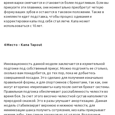
время варки смягчается и становится более податливым. Если вы
прикусите эти плавники, они моментально приобретут четкую
форму ваших зубов и остаются в таковом положении. Также в
комплекте идет подставка, чтобы процесс одевания и
корректировки капы под себя стал легче. Капа может
использоваться с 10 лет.
4 Место - Капа Tapout
Инновационность данной модели заключается в изумительной
подгонке под собственный прикус. Можно подгонять ее столько,
сколько вам понадобится, до тех пор, пока не добьетесь
совершенной посадки. Это сделано для получения изначально
правильной формы, и для спортсменов с брекетами, так как, они
могут вторично «переплавить» капу после снятия брекет системы.
Правильная подгонка обеспечивает расслабленность челюсти во
время боя. За счет этого височно-челюстной сустав наполняется
природной смазкой. Это в разы улучшает амортизацию. Данная
модель стабилизирует верхнюю и нижнюю челюсти, для
минимизации шанса получить сотрясения, низ капы прикрывает
нижние зубы, тем самым защищая их от ударов. Воздушные