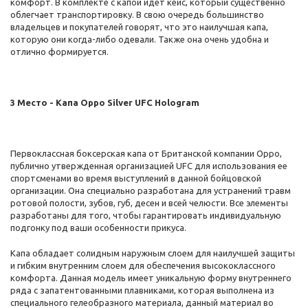
комфорт. В комплекте с капой идет кейс, который существенно
облегчает транспортировку. В свою очередь большинство
владельцев и покупателей говорят, что это наилучшая капа,
которую они когда-либо одевали. Также она очень удобна и
отлично формируется.
3 Место - Капа Oppo Silver UFC Hologram
Первоклассная боксерская капа от Британской компании Oppo,
публично утвержденная организацией UFC для использования ее
спортсменами во время выступлений в данной бойцовской
организации. Она специально разработана для устранений травм
ротовой полости, зубов, губ, десен и всей челюсти. Все элементы
разработаны для того, чтобы гарантировать индивидуальную
подгонку под ваши особенности прикуса.
Капа обладает солидным наружным слоем для наилучшей защиты
и гибким внутренним слоем для обеспечения высококлассного
комфорта. Данная модель имеет уникальную форму внутреннего
ряда с запатентованными плавниками, которая выполнена из
специального гелеобразного материала, данный материал во