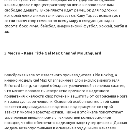
каналы делают процесс разговоров легче и позволяют вам
свободно дышать. В комплекте идет ремешок для подгонки,
который легко снимается и одевается. Капу Tapaut используют
сотни тысяч спортсменов по всему миру в следующих видах
спорта: бокс, ММА, бейсбол, американский футбол, хоккей, регби и
др.
5 Место - Капа Title Gel Max Channel Mouthguard
Боксёрская капа от известного производителя Title Boxing, а
именно модель Gel Max Channel имеет слой эксклюзивного геля
Enforced Lining, который обладает увеличенной степенью сжатия,
что может позволить невероятно прочного и надежного
прилегания к челюсти спортсмена и защитить от сотрясения мозга
и травм суставов челюсти. Основной особенностью этой капы
является индивидуальная подгонка под прикус от которой
зависят многие характеристики. Также в этой капе присутствует
укрепленная внешняя рама с технологией компрессионной
посадки, чтобы обеспечить надежную защиту сердечника. Данная
модель низкопрофильная и оснащена воздушными каналами