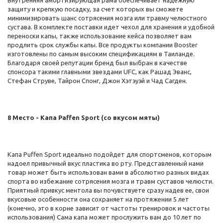
Внутренняя амортизирующая рама обеспечивает надежную
защиту и крепкую посадку, за счет которых вы сможете
минимизировать шанс сотрясения мозга или травму челюстного
сустава. В комплекте поставки идет чехол для хранения и удобной
переноски капы, также использование кейса позволяет вам
продлить срок службы капы. Все продукты компании Booster
изготовлены по самым высоким спецификациям в Таиланде.
Благодаря своей репутации бренд был выбран в качестве
спонсора такими главными звездами UFC, как Рашад Эванс,
Стефан Струве, Тайрон Спонг, Джон Хэтэуэй и Чад Сагден.
8 Место - Капа Paffen Sport (со вкусом мяты)
Капа Puffen Sport идеально подойдет для спортсменов, которым
надоел привычный вкус пластика во рту. Представленный нами
товар может быть использован вами в абсолютно разных видах
спорта во избежание сотрясения мозга и травм суставов челюсти.
Приятный привкус ментола вы почувствуете сразу надев ее, свои
вкусовые особенности она сохраняет на протяжении 5 лет
(конечно, это в корне зависит от частоты тренировок и частоты
использования) Сама капа может прослужить вам до 10 лет по