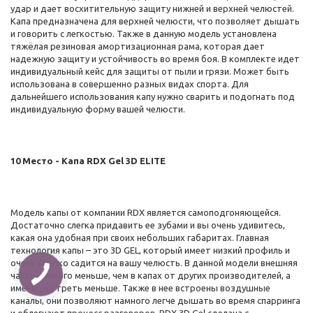
удар и дает восхитительную защиту нижней и верхней челюстей.
Капа предназначена для верхней челюсти, что позволяет дышать
и говорить с легкостью. Также в данную модель установлена
тяжёлая резиновая амортизационная рама, которая дает
надежную защиту и устойчивость во время боя. В комплекте идет
индивидуальный кейс для защиты от пыли и грязи. Может быть
использована в совершенно разных видах спорта. Для
дальнейшего использования капу нужно сварить и подогнать под
индивидуальную форму вашей челюсти.
10 Место - Капа RDX Gel 3D ELITE
Модель капы от компании RDX является самоподгоняющейся.
Достаточно слегка придавить ее зубами и вы очень удивитесь,
какая она удобная при своих небольших габаритах. Главная
технология капы – это 3D GEL, который имеет низкий профиль и
очень крепко садится на вашу челюсть. В данной модели внешняя
часть намного меньше, чем в капах от других производителей, а
именно на треть меньше. Также в нее встроены воздушные
каналы, они позволяют намного легче дышать во время спарринга