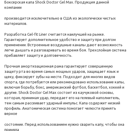
Боксерская капа Shock Doctor Gel Max. Продукция данной
компании
производится исключительно в США из экологически чистых
материалов.
Разработка Gel-fit Liner считается наилучшей на рынке.
Гарантирует дополнительное удобство и защиту при долгом
применении. Встроенные воздушные каналы дают возможность
легче дышать и разговаривать во время боя. Трехслойная система
прибавляет защиту и долговечность.
Прочная амортизационная рама гарантирует совершенную
защиту рта во время самых мощных ударов, защищает язык и
щеку, фиксирует зубы на месте. Подходит для многих видов
спорта, где потребуется или рекомендовано использование капы,
включая борьбу, бокс, американский футбол, баскетбол, хоккей и
другие. Shock Doctor Gel Max состоит из каучуковой основы,
которая, принимая удар, передает его на гелевый наполнитель,
тем самым рассеивает ударный импульс. Капа содержит низкий
профиль. Анатомическая система помогает челюсти принять
верное
состояние. Перед использованием нужно сварить капу, чтобы она
приняла