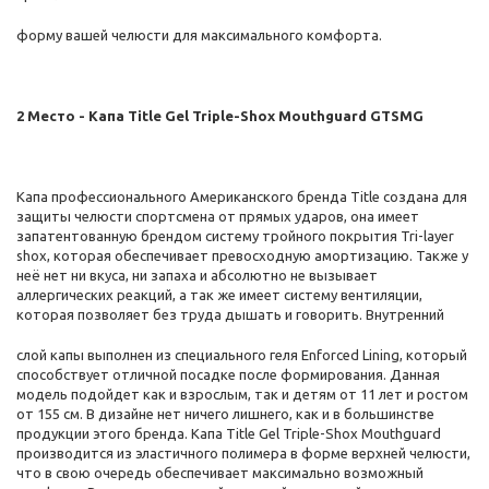
форму вашей челюсти для максимального комфорта.
2 Место - Капа Title Gel Triple-Shox Mouthguard GTSMG
Капа профессионального Американского бренда Title создана для
защиты челюсти спортсмена от прямых ударов, она имеет
запатентованную брендом систему тройного покрытия Tri-layer
shox, которая обеспечивает превосходную амортизацию. Также у
неё нет ни вкуса, ни запаха и абсолютно не вызывает
аллергических реакций, а так же имеет систему вентиляции,
которая позволяет без труда дышать и говорить. Внутренний
слой капы выполнен из специального геля Enforced Lining, который
способствует отличной посадке после формирования. Данная
модель подойдет как и взрослым, так и детям от 11 лет и ростом
от 155 см. В дизайне нет ничего лишнего, как и в большинстве
продукции этого бренда. Капа Title Gel Triple-Shox Mouthguard
производится из эластичного полимера в форме верхней челюсти,
что в свою очередь обеспечивает максимально возможный