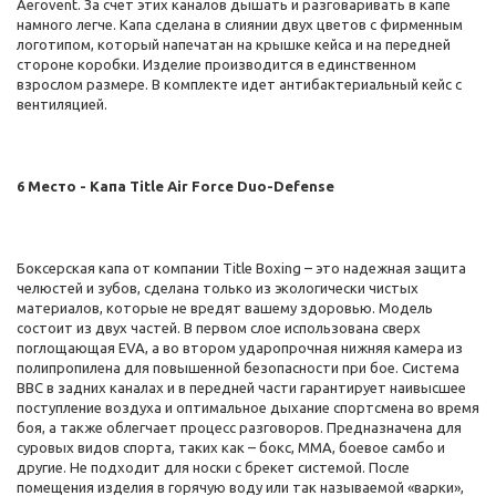
Aerovent. За счет этих каналов дышать и разговаривать в капе
намного легче. Капа сделана в слиянии двух цветов с фирменным
логотипом, который напечатан на крышке кейса и на передней
стороне коробки. Изделие производится в единственном
взрослом размере. В комплекте идет антибактериальный кейс с
вентиляцией.
6 Место - Капа Title Air Force Duo-Defense
Боксерская капа от компании Title Boxing – это надежная защита
челюстей и зубов, сделана только из экологически чистых
материалов, которые не вредят вашему здоровью. Модель
состоит из двух частей. В первом слое использована сверх
поглощающая EVA, а во втором ударопрочная нижняя камера из
полипропилена для повышенной безопасности при бое. Система
BBC в задних каналах и в передней части гарантирует наивысшее
поступление воздуха и оптимальное дыхание спортсмена во время
боя, а также облегчает процесс разговоров. Предназначена для
суровых видов спорта, таких как – бокс, ММА, боевое самбо и
другие. Не подходит для носки с брекет системой. После
помещения изделия в горячую воду или так называемой «варки»,