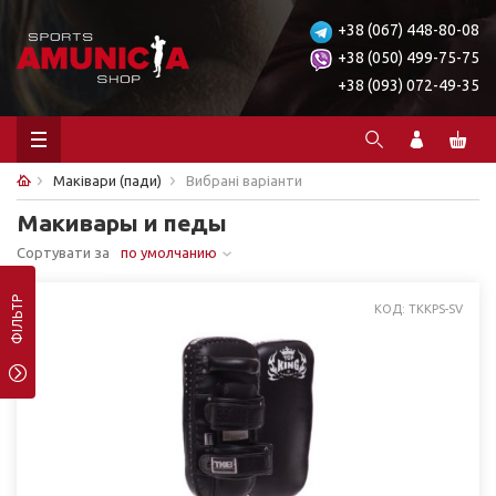
+38 (067) 448-80-08
+38 (050) 499-75-75
+38 (093) 072-49-35
Маківари (пади)
Вибрані варіанти
Макивары и педы
Сортувати за
по умолчанию
ФІЛЬТР
КОД: TKKPS-SV