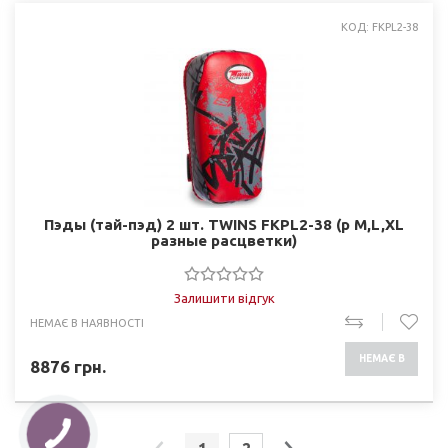
КОД: FKPL2-38
Пэды (тай-пэд) 2 шт. TWINS FKPL2-38 (р M,L,XL
разные раcцветки)
Залишити відгук
НЕМАЄ В НАЯВНОСТІ
НЕМАЄ В
8876
грн.
НАЯВНОСТІ