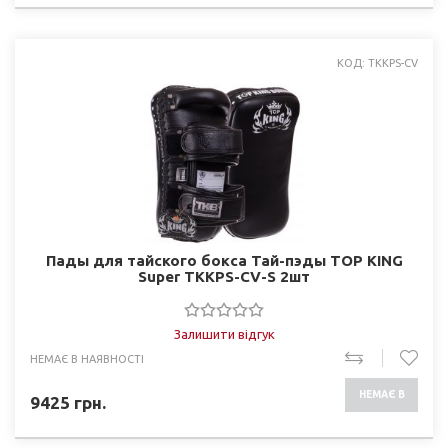
КОД: TKKPS-CV
Пады для тайского бокса Тай-пэды TOP KING
Super TKKPS-CV-S 2шт
Залишити відгук
НЕМАЄ В НАЯВНОСТІ
НЕМАЄ В
9425
грн.
НАЯВНОСТІ