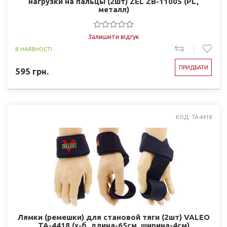
нагрузки на пальцы (2шт) ZEL ZB-11005 (PL,
металл)
Залишити відгук
В НАЯВНОСТІ
ПРИДБАТИ
595
грн.
КОД: TA-4418
Лямки (ремешки) для становой тяги (2шт) VALEO
TA-4418 (х-б, длина-65см, ширина-4см)