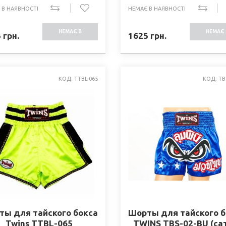
 В НАЯВНОСТІ
НЕМАЄ В НАЯВНОСТІ
НЕМАЄ В
НЕМАЄ 
5
грн.
1625
грн.
НАЯВНОСТІ
НАЯВНО
КОД: TTBL-065
КОД: TB
ты для тайского бокса
Шорты для тайского б
Twins TTBL-065
TWINS TBS-02-BU (са