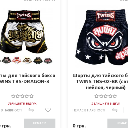
ты для тайского бокса
Шорты для тайского б
WINS TBS-DRAGON-3
TWINS TBS-02-BK (са
нейлон, черный)
Залишити відгук
Залишити відгук
 В НАЯВНОСТІ
НЕМАЄ В НАЯВНОСТІ
НЕМАЄ В
НЕМАЄ 
0
грн.
0
грн.