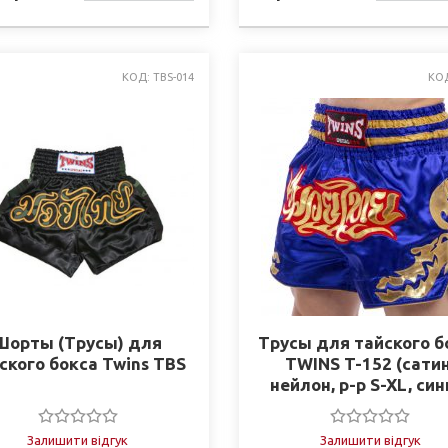
НАЯВНОСТІ
НАЯВНО
КОД: TBS-014
КОД
Шорты (Трусы) для
Трусы для тайского б
ского бокса Twins TBS
TWINS T-152 (сатин
нейлон, р-р S-XL, син
Залишити відгук
Залишити відгук