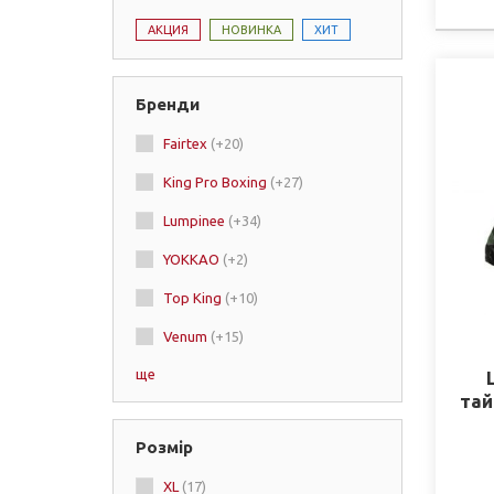
АКЦИЯ
НОВИНКА
ХИТ
Бренди
Fairtex
(+20)
King Pro Boxing
(+27)
Lumpinee
(+34)
YOKKAO
(+2)
Top King
(+10)
Venum
(+15)
ще
Twins
тай
Booster
(+91)
Розмір
Manto
XL
(17)
Dragon
(+12)