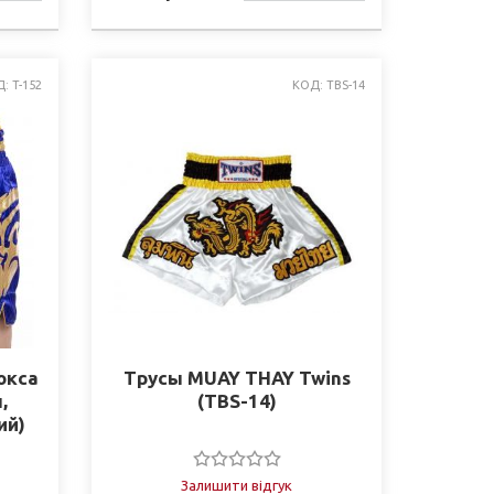
СТІ
НАЯВНОСТІ
: T-152
КОД: TBS-14
окса
Трусы MUAY THAY Twins
,
(TBS-14)
ий)
Залишити відгук