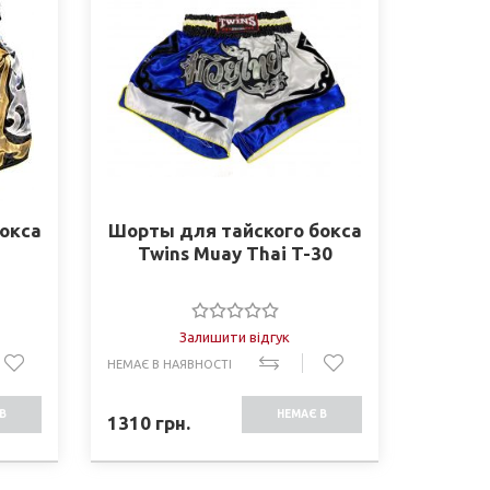
окса
Шорты для тайского бокса
Twins Muay Thai T-30
Залишити відгук
НЕМАЄ В НАЯВНОСТІ
В
НЕМАЄ В
1310
грн.
СТІ
НАЯВНОСТІ