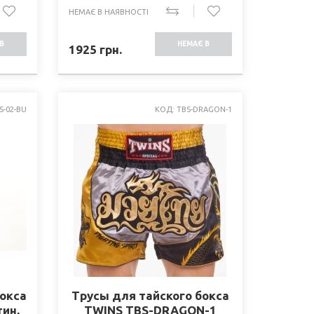
НЕМАЄ В НАЯВНОСТІ
В
НЕМАЄ В
1925
грн.
СТІ
НАЯВНОСТІ
S-02-BU
КОД: TBS-DRAGON-1
окса
Трусы для тайского бокса
тин,
TWINS TBS-DRAGON-1