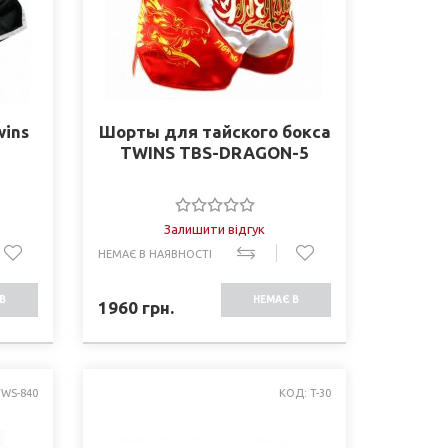
ins
Шорты для тайского бокса
TWINS TBS-DRAGON-5
Залишити відгук
НЕМАЄ В НАЯВНОСТІ
В
НЕМАЄ В
1960
грн.
СТІ
НАЯВНОСТІ
TWS-840
КОД: T-30