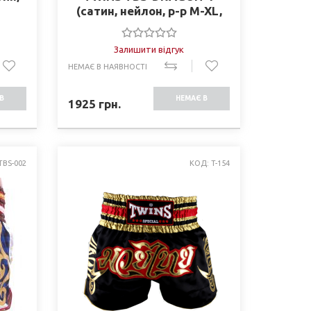
(сатин, нейлон, р-р M-XL,
серый-черный)
Залишити відгук
НЕМАЄ В НАЯВНОСТІ
В
НЕМАЄ В
1925
грн.
СТІ
НАЯВНОСТІ
TBS-002
КОД: T-154