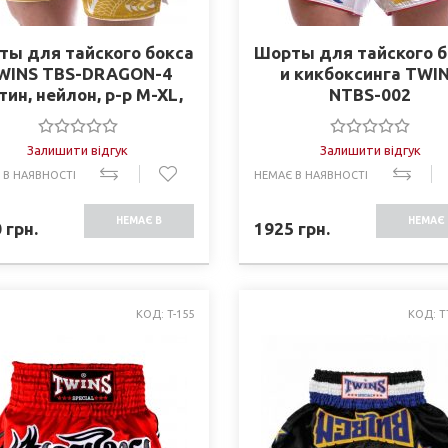
ты для тайского бокса
Шорты для тайского б
WINS TBS-DRAGON-4
и кикбоксинга TWI
тин, нейлон, р-р M-XL,
NTBS-002
желтый-серый)
Залишити відгук
Залишити відгук
 В НАЯВНОСТІ
НЕМАЄ В НАЯВНОСТІ
НЕМАЄ В
НЕМАЄ 
0
грн.
1925
грн.
НАЯВНОСТІ
НАЯВНО
КОД: T-155
КОД: T