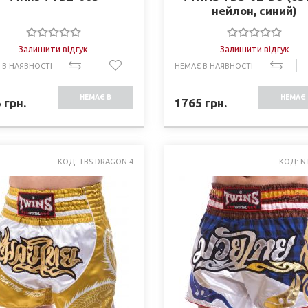
нейлон, синий)
Залишити відгук
Залишити відгук
 В НАЯВНОСТІ
НЕМАЄ В НАЯВНОСТІ
НЕМАЄ В
НЕМАЄ 
5
грн.
1765
грн.
НАЯВНОСТІ
НАЯВНО
КОД: TBS-DRAGON-4
КОД: N