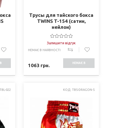
окса
Трусы для тайского бокса
NS
TWINS T-154 (сатин,
нейлон)
Залишити відгук
НЕМАЄ В НАЯВНОСТІ
В
НЕМАЄ В
1063
грн.
СТІ
НАЯВНОСТІ
TBL-022
КОД: TBS-DRAGON-5