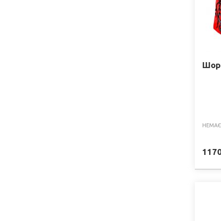
Шор
НЕМАЄ
117