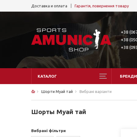
Доставка и оплата
Гарантія, повернення товару
+38 (06
+38 (05
+38 (09
КАТАЛОГ
БРЕНДИ
Шорти Муай тай
Вибрані варіанти
Шорты Муай тай
Вибрані фільтри