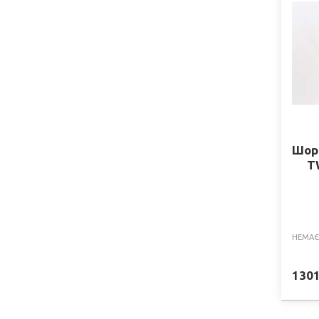
Шор
T
НЕМАЄ
130