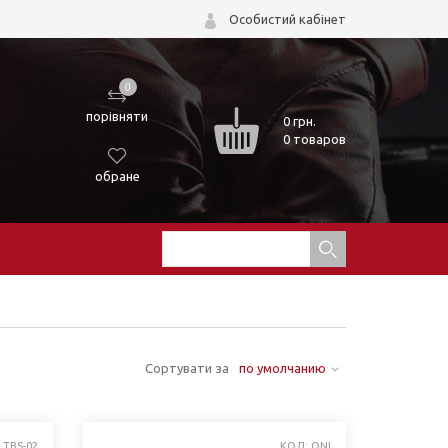
Особистий кабінет
0
порівняти
0
грн.
0 товаров
обране
Сортувати за
по умолчанию
 TBS-02
КОД: ONI