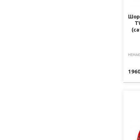
Шор
T
(са
НЕМАЄ
196