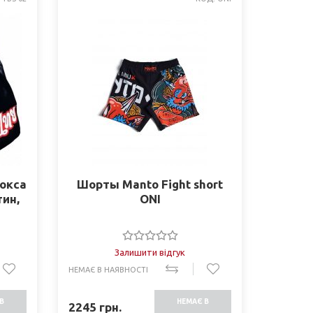
окса
Шорты Manto Fight short
тин,
ONI
Залишити відгук
НЕМАЄ В НАЯВНОСТІ
В
НЕМАЄ В
2245
грн.