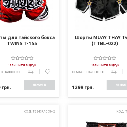
ты для тайского бокса
Шорты MUAY THAY Tw
TWINS T-155
(TTBL-022)
Залишити відгук
Залишити відгук
 В НАЯВНОСТІ
НЕМАЄ В НАЯВНОСТІ
НЕМАЄ В
НЕМАЄ 
0
грн.
1299
грн.
НАЯВНОСТІ
НАЯВНО
КОД: TBS-DRAGON-2
КОД: 