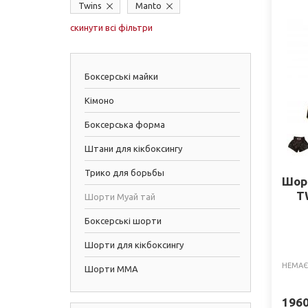
Twins
Manto
скинути всі фільтри
Боксерські майки
Кімоно
Боксерська форма
Штани для кікбоксингу
Трико для борьбы
Шор
T
Шорти Муай тай
Боксерські шорти
Шорти для кікбоксингу
НЕМАЄ
Шорти ММА
196