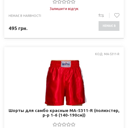
Залишити відгук
НЕМАЄ В НАЯВНОСТІ
НЕМАЄ В
495
грн.
НАЯВНОСТІ
КОД: MA-5311-R
Шорты для самбо красные MA-5311-R (полиэстер,
р-р 1-6 (140-190см))