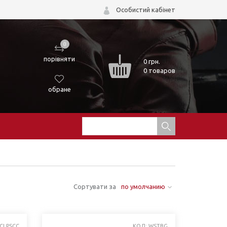
Особистий кабінет
0
порівняти
0
грн.
0 товаров
обране
Сортувати за
по умолчанию
 CLPSCC
КОД: WSTBG