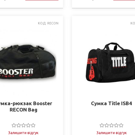
КОД: RECON
КО
умка-рюкзак Booster
Сумка Title ISB4
RECON Bag
Залишити відгук
Залишити відгук