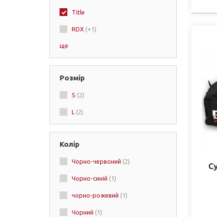
Title
RDX
(+1)
ще
Affliction
(+4)
Green Hill
(+4)
Розмір
Venum
(+30)
S
(2)
Booster
L
(2)
2XU
(+2)
Adidas
(+13)
Колір
No Boxing No Life
(+1)
Чорно-червоний
(2)
Everlast
(+4)
С
Чорно-синій
(1)
Rival
(+7)
чорно-рожевий
(1)
Boxraw
(+2)
Чорний
(1)
Asics
(+2)