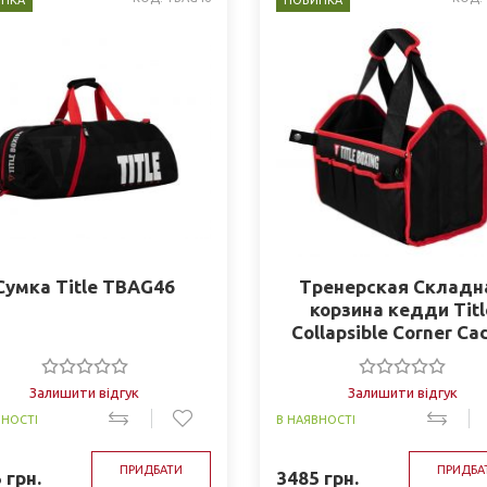
НКА
НОВИНКА
Сумка Title TBAG46
Тренерская Складн
корзина кедди Titl
Collapsible Corner Ca
(33см*20см*20.15с
CLPSCC
Залишити відгук
Залишити відгук
ВНОСТІ
В НАЯВНОСТІ
ПРИДБАТИ
ПРИДБА
5
грн.
3485
грн.