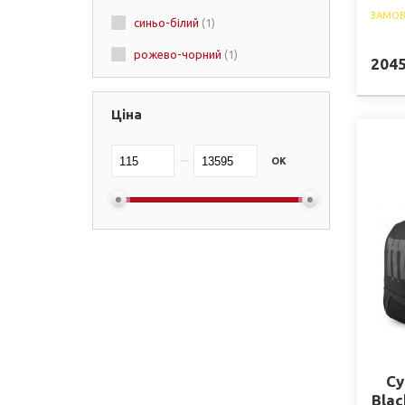
ЗАМОВ
синьо-білий
(1)
Under armour
(+8)
рожево-чорний
(1)
Hayabusa
(+7)
204
Cleto Reyes
(+1)
Ціна
Tatami Fightwear
(+3)
Winning
(+3)
OK
Fight Cult
(+1)
Dragon
(+3)
Ring to Cage
(+1)
Reebok
(+3)
Sting
(+2)
Meister
(+3)
Boxing
(+1)
Су
Blac