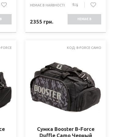
НЕМАЄ В НАЯВНОСТІ
В
НЕМАЄ В
2355
грн.
СТІ
НАЯВНОСТІ
B-FORCE
КОД: B-FORCE CAMO
ce
Сумка Booster B-Force
Duffle Camo Черный