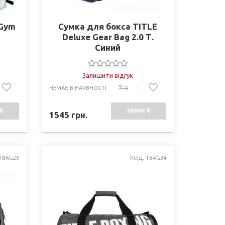
 Gym
Сумка для бокса TITLE
Deluxe Gear Bag 2.0 Т.
Синий
Залишити відгук
НЕМАЄ В НАЯВНОСТІ
В
НЕМАЄ В
1545
грн.
СТІ
НАЯВНОСТІ
TBAG26
КОД: TBAG34