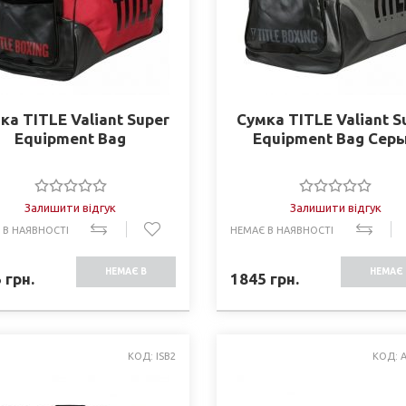
ка TITLE Valiant Super
Сумка TITLE Valiant S
Equipment Bag
Equipment Bag Сер
Залишити відгук
Залишити відгук
 В НАЯВНОСТІ
НЕМАЄ В НАЯВНОСТІ
НЕМАЄ В
НЕМАЄ 
5
грн.
1845
грн.
НАЯВНОСТІ
НАЯВНО
КОД: ISB2
КОД: 