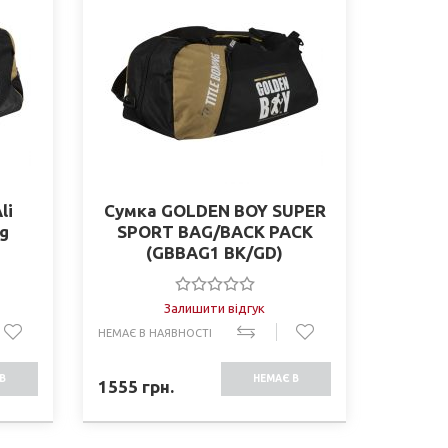
li
Сумка GOLDEN BOY SUPER
ag
SPORT BAG/BACK PACK
(GBBAG1 BK/GD)
Залишити відгук
НЕМАЄ В НАЯВНОСТІ
В
НЕМАЄ В
1555
грн.
СТІ
НАЯВНОСТІ