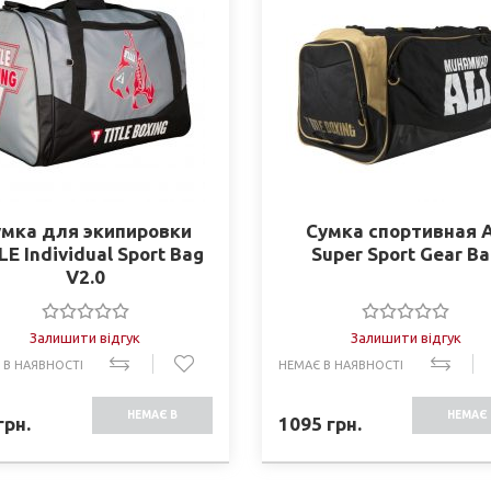
умка для экипировки
Сумка спортивная A
LE Individual Sport Bag
Super Sport Gear B
V2.0
Залишити відгук
Залишити відгук
 В НАЯВНОСТІ
НЕМАЄ В НАЯВНОСТІ
НЕМАЄ В
НЕМАЄ 
грн.
1095
грн.
НАЯВНОСТІ
НАЯВНО