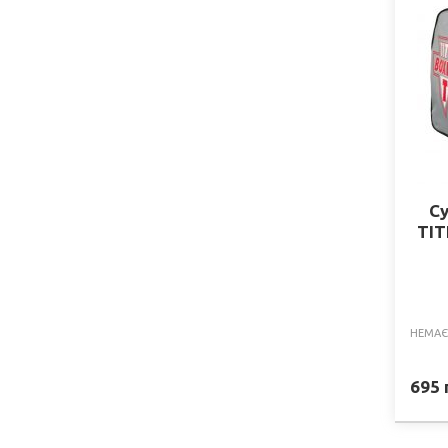
С
TIT
НЕМАЄ
695