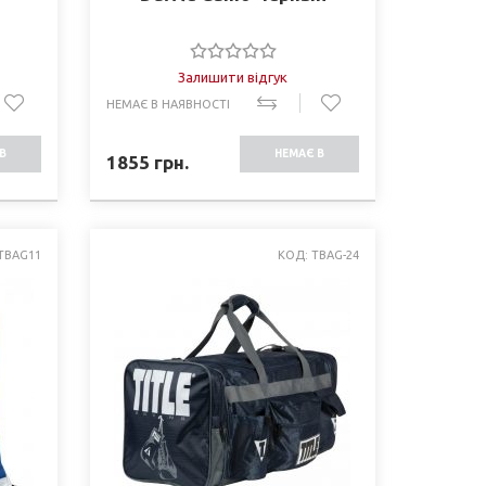
Залишити відгук
НЕМАЄ В НАЯВНОСТІ
В
НЕМАЄ В
1855
грн.
СТІ
НАЯВНОСТІ
TBAG11
КОД: TBAG-24