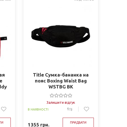
ая
Title Сумка-бананка на
e
пояс Boxing Waist Bag
ddy
WSTBG BK
м)
Залишити відгук
В НАЯВНОСТІ
ТИ
ПРИДБАТИ
1355
грн.