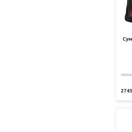
Сум
НЕМАЄ
274