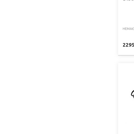
Leone
(+5)
King Pro Boxing
(+3)
LIVEUP
(+1)
НЕМАЄ
Fighting
(+3)
Tapout
(+1)
229
Nike
(+1)
Berserk
(+1)
Joya
(+1)