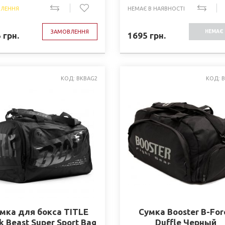
ЛЕННЯ
НЕМАЄ В НАЯВНОСТІ
ЗАМОВЛЕННЯ
НЕМАЄ 
5
грн.
1695
грн.
НАЯВНО
КОД: BKBAG2
КОД: 
мка для бокса TITLE
Сумка Booster B-For
k Beast Super Sport Bag
Duffle Черный