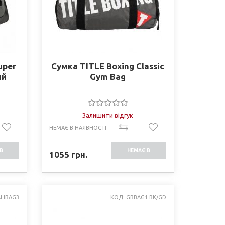
uper
Сумка TITLE Boxing Classic
ый
Gym Bag
Залишити відгук
НЕМАЄ В НАЯВНОСТІ
В
НЕМАЄ В
1055
грн.
СТІ
НАЯВНОСТІ
ALIBAG3
КОД: GBBAG1 BK/GD