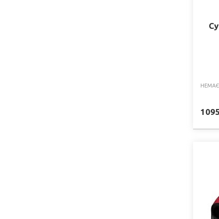
Су
НЕМАЄ
109