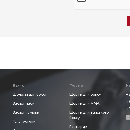
Захист
Форма
Н
+3
Шоломи для боксу
Шорти для боксу
+3
Захист паху
Шорти для ММА
+3
Захист гомілки
Шорти для тайського
боксу
Голеностопи
Рашгарди