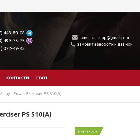
7) 448-80-08
amunicia.shop@gmail.com
0) 499-75-75
замовити зворотній дзвінок
3) 072-49-35
КОНТАКТИ
СТАТІ
 прут Power Exerciser PS 510(A)
rciser PS 510(A)
в наявності