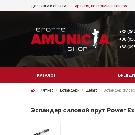
Доставка и оплата
Гарантія, повернення товару
+38 (06
+38 (05
+38 (09
КАТАЛОГ
БРЕНДИ
Фітнес
Еспандери
Zelart
Эспандер силовой
Эспандер силовой прут Power Exe