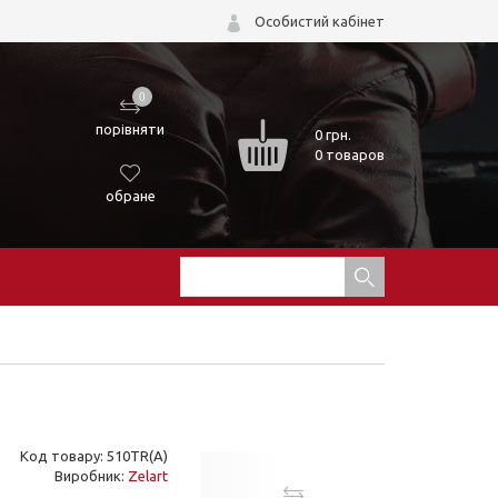
Особистий кабінет
0
порівняти
0
грн.
0 товаров
обране
Код товару: 510TR(A)
Виробник:
Zelart