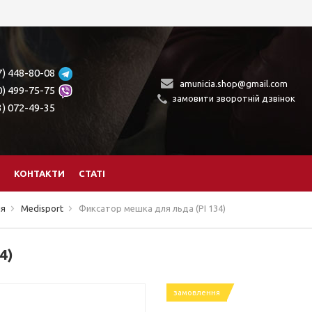
7) 448-80-08
amunicia.shop@gmail.com
0) 499-75-75
замовити зворотній дзвінок
3) 072-49-35
КОНТАКТИ
СТАТІ
ня
Medisport
Фиксатор мешка для льда (PI 134)
4)
замовлення