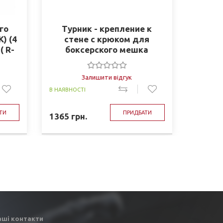
го
Турник - крепление к
ЦЕП
) (4
стене с крюком для
МЕШК
( R-
боксерского мешка
Залишити відгук
В НАЯВНОСТІ
ЗАМОВЛЕ
ТИ
ПРИДБАТИ
1365
грн.
348
грн
аші контакти