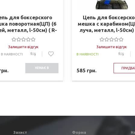
епь для боксерского
Цепь для боксерско
ка поворотная(ЦП) (6
мешка с карабином(ЦК
й, металл, l-50см) ( R-
луча, металл, l-50см) 
3896-6)
3895-4)
Залишити відгук
Залишити відгук
 В НАЯВНОСТІ
В НАЯВНОСТІ
НЕМАЄ В
ПРИДБА
грн.
585
грн.
НАЯВНОСТІ
Захист
Форма
Н