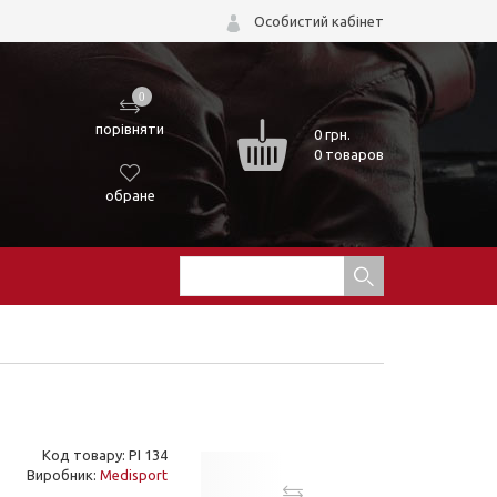
Особистий кабінет
0
порівняти
0
грн.
0 товаров
обране
Код товару: PI 134
Виробник:
Medisport