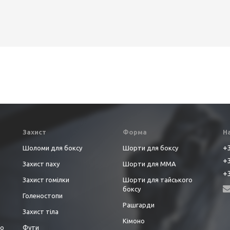
Захист
Форма
Н
+3
Шоломи для боксу
Шорти для боксу
+3
Захист паху
Шорти для ММА
+3
Захист гомілки
Шорти для тайського
боксу
Голеностопи
Рашгарди
Захист тіла
Кімоно
до
Фути