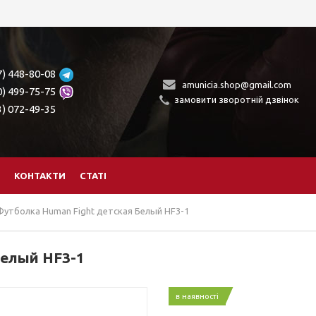
7) 448-80-08
amunicia.shop@gmail.com
0) 499-75-75
замовити зворотній дзвінок
3) 072-49-35
КОНТАКТИ
СТАТІ
Футболка Human Fight детская Белый HF3-1
Белый HF3-1
в наявності