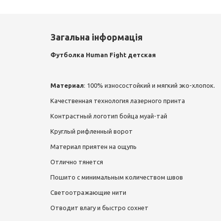
Загальна інформація
Футболка Human Fight детская
Материал
: 100% износостойкий и мягкий эко-хлопок.
Качественная технология лазерного принта
Контрастный логотип бойца муай-тай
Круглый рифленный ворот
Материал приятен на ощупь
Отлично тянется
Пошито с минимальным количеством швов
Светоотражающие нити
Отводит влагу и быстро сохнет