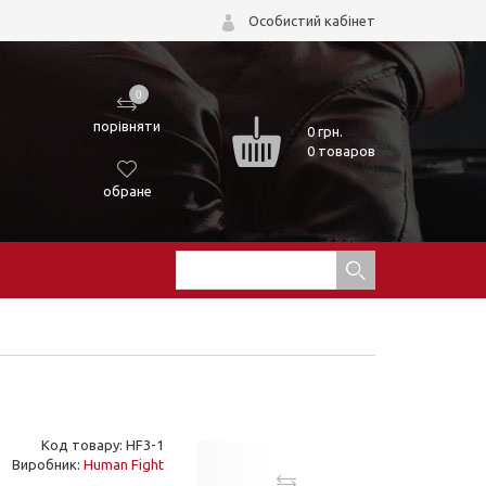
Особистий кабінет
0
порівняти
0
грн.
0 товаров
обране
Код товару: HF3-1
Виробник:
Human Fight