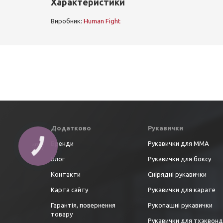
Характеристики
Виробник:
Human Fight
Додатково
Рукавички
Бренди
Рукавички для ММА
Блог
Рукавички для боксу
Контакти
Снірядні рукавички
Карта сайту
Рукавички для карате
Гарантія, повернення
Рукопашні рукавички
товару
Рукавички для тхэквон