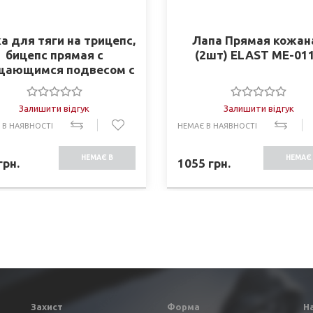
а для тяги на трицепс,
Лапа Прямая кожан
бицепс прямая c
(2шт) ELAST ME-01
щающимся подвесом с
накладкой SC-8083 (l-
56см)
Залишити відгук
Залишити відгук
 В НАЯВНОСТІ
НЕМАЄ В НАЯВНОСТІ
НЕМАЄ В
НЕМАЄ 
грн.
1055
грн.
НАЯВНОСТІ
НАЯВНО
Захист
Форма
Н