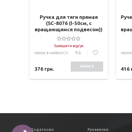
Ручка для тяги прямая
Ручк
(SC-8076 (l-50см, c
вращающимся подвесом))
вра
PU 
Залишити відгук
НЕМАЄ В НАЯВНОСТІ
НЕМАЄ
НЕМАЄ В
376
грн.
416
НАЯВНОСТІ
Додатково
Рукавички