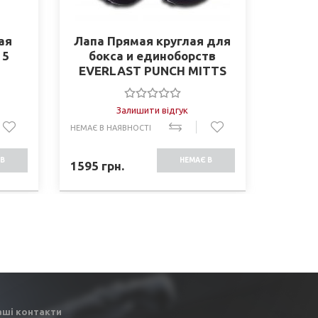
ая
Лапа Прямая круглая для
Лапа 
15
бокса и единоборств
для б
EVERLAST PUNCH MITTS
ELS M
EV4318 2шт черный-серый
Залишити відгук
НЕМАЄ В НАЯВНОСТІ
НЕМАЄ В 
В
НЕМАЄ В
1595
грн.
725
грн
СТІ
НАЯВНОСТІ
аші контакти