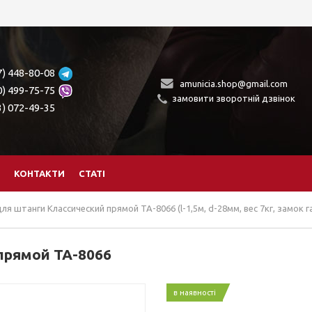
7) 448-80-08
amunicia.shop@gmail.com
0) 499-75-75
замовити зворотній дзвінок
3) 072-49-35
КОНТАКТИ
СТАТІ
ля штанги Классический прямой TA-8066 (l-1,5м, d-28мм, вес 7кг, замок 
прямой TA-8066
в наявності