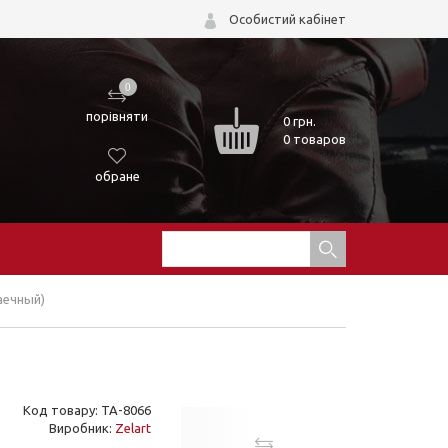
Особистий кабінет
0
порівняти
0
грн.
0 товаров
обране
гаечный)
Код товару: TA-8066
Виробник:
Zelart