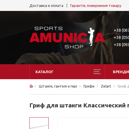
Доставка и оплата
Гарантія, повернення товару
+38 (06
+38 (05
+38 (09
КАТАЛОГ
БРЕНДИ
Штанги, гантелі и гирі
Грифи
Zelart
Гриф д
Гриф для штанги Классический 