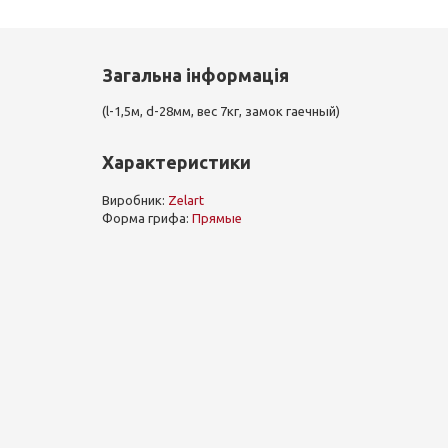
Загальна інформація
(l-1,5м, d-28мм, вес 7кг, замок гаечный)
Характеристики
Виробник:
Zelart
Форма грифа:
Прямые