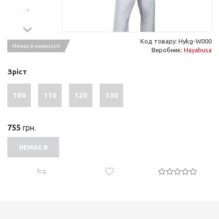
Код товару: Hykg-W000
Немає в наявності
Виробник:
Hayabusa
Зріст
100
110
120
130
755
грн.
НЕМАЄ В
НАЯВНОСТІ