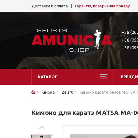
Доставка и оплата
Гарантія, повернення товару
+38 (06
+38 (05
+38 (09
КАТАЛОГ
БРЕНДИ
Кімоно
Zelart
Кимоно карате белое MATSA 
Кимоно для каратэ MATSA MA-00