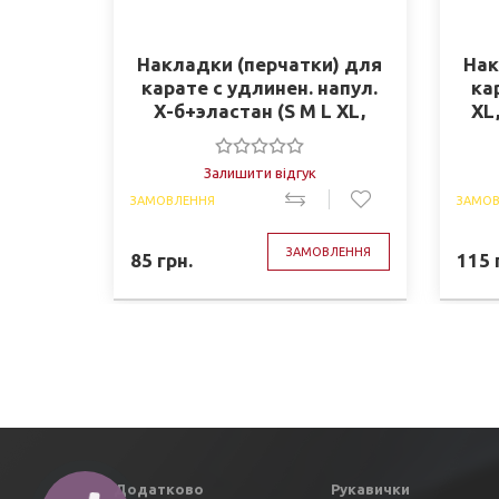
Накладки (перчатки) для
Нак
карате с удлинен. напул.
ка
Х-б+эластан (S M L XL,
XL
белый) (VELO ULI-
10019(A))
Залишити відгук
ЗАМОВЛЕННЯ
ЗАМОВ
ЗАМОВЛЕННЯ
85
грн.
115
Додатково
Рукавички