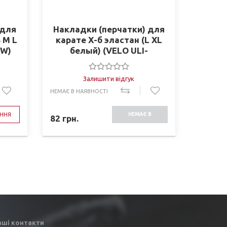
 для
Накладки (перчатки) для
Ки
 M L
карате Х-б эластан (L XL
детск
-W)
белый) (VELO ULI-
Li
10018(A))
Залишити відгук
НЕМАЄ В НАЯВНОСТІ
НЕМАЄ В 
ННЯ
НЕМАЄ В
82
грн.
755
грн
НАЯВНОСТІ
аші контакти