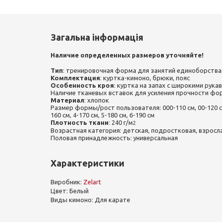
Загальна інформація
Наличие определенных размеров уточняйте!
Тип
: тренировочная форма для занятий единоборств
Комплектация
: куртка-кимоно, брюки, пояс
Особенность
кроя
: куртка на запах с широкими рука
Наличие тканевых вставок для усиления прочности фо
Материал
: хлопок
Размер формы/рост пользователя: 000-110 см, 00-120 см, 
160 см, 4-170 см, 5-180 см, 6-190 см
Плотность ткани
: 240 г/м
2
Возрастная категория: детская, подростковая, взросл
Половая принадлежность: универсальная
Характеристики
Виробник:
Zelart
Цвет: Белый
Виды кимоно: Для карате