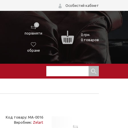
Особистий кабінет
0
порівняти
0
грн.
0 товаров
обране
Код товару: MA-0016
Виробник:
Zelart