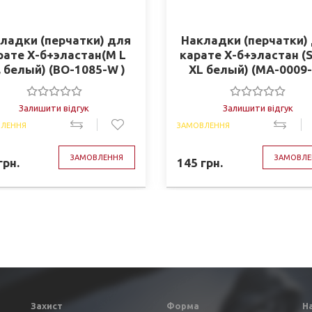
ладки (перчатки) для
Накладки (перчатки)
рате Х-б+эластан(M L
карате Х-б+эластан (S
, белый) (BO-1085-W )
XL белый) (MA-0009
Залишити відгук
Залишити відгук
ЛЕННЯ
ЗАМОВЛЕННЯ
ЗАМОВЛЕННЯ
ЗАМОВЛЕ
грн.
145
грн.
Захист
Форма
Н