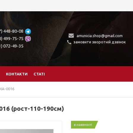
7) 448-80-08
amunicia.shop@gmail.com
0) 499-75-75
замовити зворотній дзвінок
3) 072-49-35
КОНТАКТИ
СТАТІ
МА-0016
16 (рост-110-190см)
в наявності