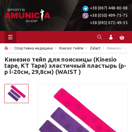
+38 (067) 448-80-08
+38 (050) 499-75-75
+38 (093) 072-49-35
Спортивна медицина
Кінезіо тейпи
Zelart
Кинезио тейп 
Кинезио тейп для поясницы (Kinesio
tape, KT Tape) эластичный пластырь (р-
р l-20см, 29,8см) (WAIST )